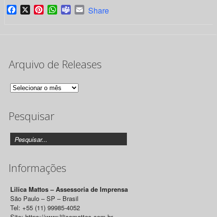
Facebook
X
Pinterest
WhatsApp
Teams
Email
Share
Arquivo de Releases
Arquivo
de
Pesquisar
Releases
Informações
Lilica Mattos – Assessoria de Imprensa
São Paulo – SP – Brasil
Tel: +55 (11) 99985-4052
Site: https://www.lilicamattos.com.br