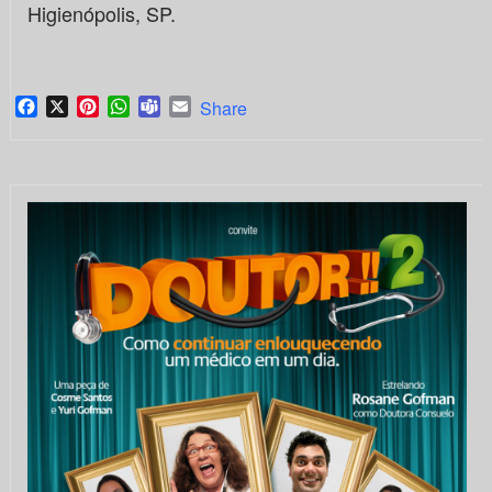
Higienópolis, SP.
Facebook
X
Pinterest
WhatsApp
Teams
Email
Share