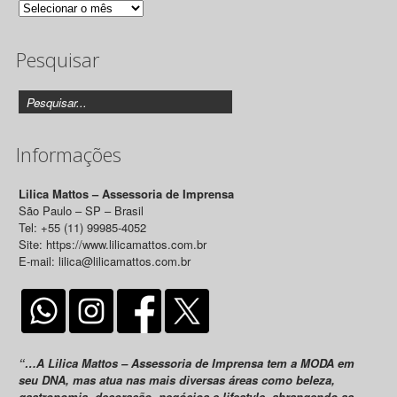
Arquivo
de
Pesquisar
Releases
Informações
Lilica Mattos – Assessoria de Imprensa
São Paulo – SP – Brasil
Tel: +55 (11) 99985-4052
Site: https://www.lilicamattos.com.br
E-mail: lilica@lilicamattos.com.br
“…A Lilica Mattos – Assessoria de Imprensa tem a MODA em
seu DNA, mas atua nas mais diversas áreas como beleza,
gastronomia, decoração, negócios e lifestyle, abrangendo as