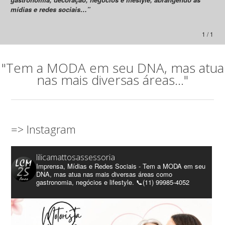
mídias e redes sociais…”
1 / 1
"Tem a MODA em seu DNA, mas atua
nas mais diversas áreas..."
=> Instagram
lilicamattosassessoria
Imprensa, Mídias e Redes Sociais - Tem a MODA em seu
DNA, mas atua nas mais diversas áreas como
gastronomia, negócios e lifestyle. 📞(11) 99985-4052