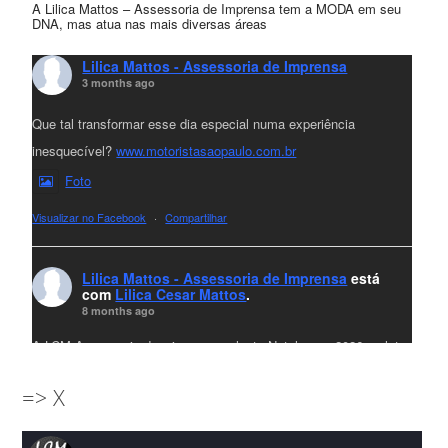
A Lilica Mattos – Assessoria de Imprensa tem a MODA em seu
DNA, mas atua nas mais diversas áreas
Lilica Mattos - Assessoria de Imprensa
3 months ago
Que tal transformar esse dia especial numa experiência
inesquecível?
www.motoristasaopaulo.com.br
Foto
Visualizar no Facebook
·
Compartilhar
Lilica Mattos - Assessoria de Imprensa
está
com
Lilica Cesar Mattos
.
8 months ago
A LCM Assessoria deseja um excelente Natal e um 2026 repleto
de conquistas e realizações para todos clientes, jornalistas e
=> X
amigos que sempre nos acompanham!🎄✨🥂❤️
#lcmassessoria
ssessoria
#natal
#merrychristmas
#felizanonovo