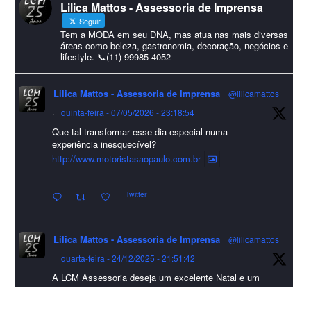
Lilica Mattos - Assessoria de Imprensa
#HappyNewYear
Seguir
Foto
Tem a MODA em seu DNA, mas atua nas mais diversas
áreas como beleza, gastronomia, decoração, negócios e
lifestyle. 📞(11) 99985-4052
Visualizar no Facebook
·
Compartilhar
Lilica Mattos - Assessoria de Imprensa
@lilicamattos
Lilica Mattos - Assessoria de Imprensa
9 months ago
·
quinta-feira - 07/05/2026 - 23:18:54
Que tal transformar esse dia especial numa
A Abrafas - Associação Brasileira de Fibras Artificiais e
experiência inesquecível?
Sintéticas foi destaque na Revista Química e Derivados, na
http://www.motoristasaopaulo.com.br
extensa matéria sobre o setor "Produção de fibras químicas e as
Twitter
incertezas do mercado global".
Confira detalhes 🗞📰📈
Lilica Mattos - Assessoria de Imprensa
@lilicamattos
#sustentabilidade
#FibrasSintéticas
#EconomiaCircular
#Abrafas
·
quarta-feira - 24/12/2025 - 21:51:42
#IndústriaTêxtil
A LCM Assessoria deseja um excelente Natal e um
Foto
2026 repleto de conquistas e realizações para todos
clientes, jornalistas e amigos que sempre nos