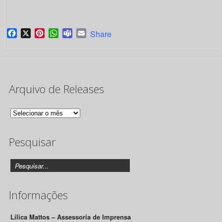
Facebook
X
Pinterest
WhatsApp
Teams
Email
Share
Arquivo de Releases
Arquivo
de
Pesquisar
Releases
Informações
Lilica Mattos – Assessoria de Imprensa