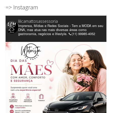
=> Instagram
lilicamattosassessoria
Imprensa, Mídias e Redes Sociais - Tem a MODA em seu
DNA, mas atua nas mais diversas áreas como
gastronomia, negócios e lifestyle. 📞(11) 99985-4052