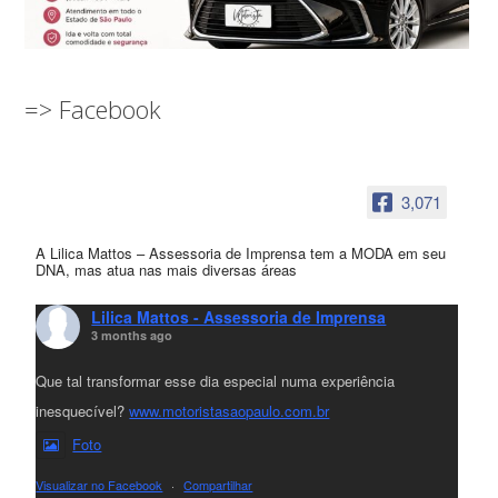
=> Facebook
3,071
A Lilica Mattos – Assessoria de Imprensa tem a MODA em seu
DNA, mas atua nas mais diversas áreas
Lilica Mattos - Assessoria de Imprensa
3 months ago
Que tal transformar esse dia especial numa experiência
inesquecível?
www.motoristasaopaulo.com.br
Foto
Visualizar no Facebook
·
Compartilhar