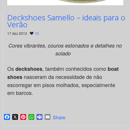
Deckshoes Samello – ideais para o
Verão
17 dez 2013 ·
10
Cores vibrantes, couros estonados e detalhes no
solado
Os
, também conhecidos como
deckshoes
boat
nasceram da necessidade de não
shoes
escorregar em pisos molhados, especialmente
em barcos.
Facebook
X
Pinterest
WhatsApp
Teams
Email
Share