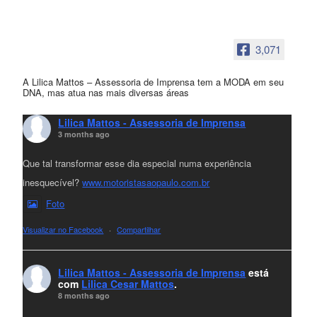
3,071
A Lilica Mattos – Assessoria de Imprensa tem a MODA em seu
DNA, mas atua nas mais diversas áreas
Lilica Mattos - Assessoria de Imprensa
3 months ago
Que tal transformar esse dia especial numa experiência
inesquecível?
www.motoristasaopaulo.com.br
Foto
Visualizar no Facebook
·
Compartilhar
Lilica Mattos - Assessoria de Imprensa
está
com
Lilica Cesar Mattos
.
8 months ago