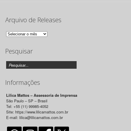
Arquivo de Releases
Arquivo
de
Pesquisar
Releases
Informações
Lilica Mattos – Assessoria de Imprensa
São Paulo – SP – Brasil
Tel: +55 (11) 99985-4052
Site: https://www.lilicamattos.com.br
E-mail: lilica@lilicamattos.com.br