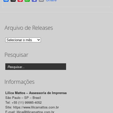
Arquivo de Releases
Arquivo
de
Pesquisar
Releases
Informações
Lilica Mattos – Assessoria de Imprensa
São Paulo – SP – Brasil
Tel: +55 (11) 99985-4052
Site: https://www.lilicamattos.com.br
E-mail: lilica@lilicamattos.com.br