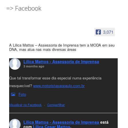
=> Facebook
3,071
A Lilica Mattos – Assessoria de Imprensa tem a MODA em seu
DNA, mas atua nas mais diversas áreas
Lilica Mattos - Assessoria de Imprensa
3 months ago
Que tal transformar esse dia especial numa experiência
inesquecível?
www.motoristasaopaulo.com.br
Foto
Visualizar no Facebook
·
Compartilhar
Lilica Mattos - Assessoria de Imprensa
está
com
Lilica Cesar Mattos
.