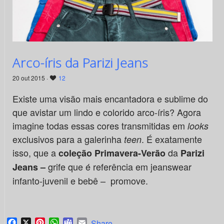
Arco-íris da Parizi Jeans
20 out 2015 ·
12
Existe uma visão mais encantadora e sublime do
que avistar um lindo e colorido arco-íris? Agora
imagine todas essas cores transmitidas em
looks
exclusivos para a galerinha
. É exatamente
teen
isso, que a
da
coleção Primavera-Verão
Parizi
grife que é referência em jeanswear
Jeans –
infanto-juvenil e bebê – promove.
Facebook
X
Pinterest
WhatsApp
Teams
Email
Share