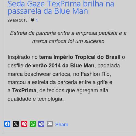
Seda Gaze TexPrima brilha na
passarela da Blue Man
29 abr 2013 ·
1
Estreia da parceria entre a empresa paulista e a
marca carioca foi um sucesso
Inspirado no
o
tema Império Tropical do Brasil
desfile de
, badalada
verão 2014 da Blue Man
marca beachwear carioca, no Fashion Rio,
marcou a estreia da parceria entre a grife e
a
, de tecidos que agregam alta
TexPrima
qualidade e tecnologia.
Facebook
X
Pinterest
WhatsApp
Teams
Email
Share