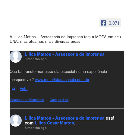
3,071
A Lilica Mattos – Assessoria de Imprensa tem a MODA em seu
DNA, mas atua nas mais diversas áreas
Lilica Mattos - Assessoria de Imprensa
3 months ago
Que tal transformar esse dia especial numa experiência
inesquecível?
www.motoristasaopaulo.com.br
Foto
Visualizar no Facebook
·
Compartilhar
Lilica Mattos - Assessoria de Imprensa
está
com
Lilica Cesar Mattos
.
8 months ago