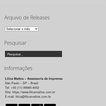
Arquivo de Releases
Arquivo
de
Pesquisar
Releases
Informações
Lilica Mattos – Assessoria de Imprensa
São Paulo – SP – Brasil
Tel: +55 (11) 99985-4052
Site: https://www.lilicamattos.com.br
E-mail: lilica@lilicamattos.com.br