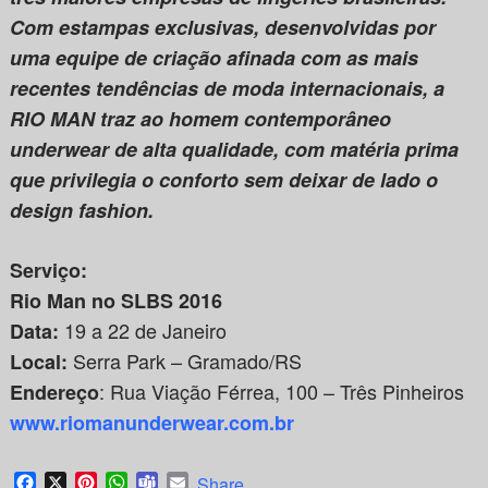
Com estampas exclusivas, desenvolvidas por
uma equipe de criação afinada com as mais
recentes tendências de moda internacionais, a
RIO MAN traz ao homem contemporâneo
underwear de alta qualidade, com matéria prima
que privilegia o conforto sem deixar de lado o
design fashion.
Serviço:
Rio Man no SLBS 2016
19 a 22 de Janeiro
Data:
Serra Park – Gramado/RS
Local:
: Rua Viação Férrea, 100 – Três Pinheiros
Endereço
www.riomanunderwear.com.br
Facebook
X
Pinterest
WhatsApp
Teams
Email
Share