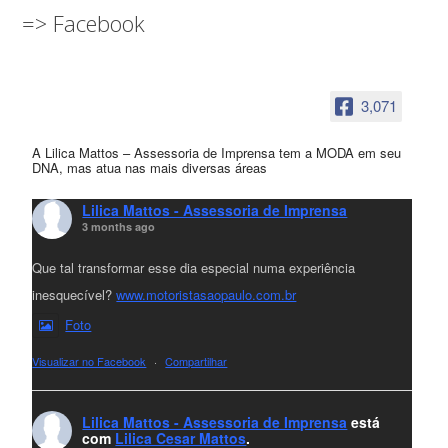
=> Facebook
3,071
A Lilica Mattos – Assessoria de Imprensa tem a MODA em seu
DNA, mas atua nas mais diversas áreas
Lilica Mattos - Assessoria de Imprensa
3 months ago
Que tal transformar esse dia especial numa experiência
inesquecível?
www.motoristasaopaulo.com.br
Foto
Visualizar no Facebook
·
Compartilhar
Lilica Mattos - Assessoria de Imprensa
está
com
Lilica Cesar Mattos
.