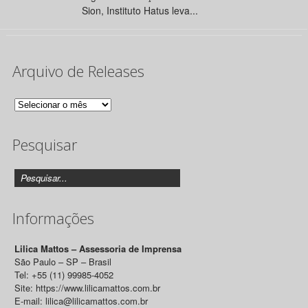
Sion, Instituto Hatus leva...
Arquivo de Releases
Arquivo
de
Pesquisar
Releases
Informações
Lilica Mattos – Assessoria de Imprensa
São Paulo – SP – Brasil
Tel: +55 (11) 99985-4052
Site: https://www.lilicamattos.com.br
E-mail: lilica@lilicamattos.com.br