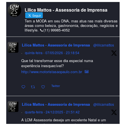
#lcmassessoria
ssessoria
#natal
#merrychristmas
#felizanonovo
Lilica Mattos - Assessoria de Imprensa
#HappyNewYear
Seguir
Foto
Tem a MODA em seu DNA, mas atua nas mais diversas
áreas como beleza, gastronomia, decoração, negócios e
lifestyle. 📞(11) 99985-4052
Visualizar no Facebook
·
Compartilhar
Lilica Mattos - Assessoria de Imprensa
@lilicamattos
Lilica Mattos - Assessoria de Imprensa
9 months ago
·
quinta-feira - 07/05/2026 - 23:18:54
Que tal transformar esse dia especial numa
A Abrafas - Associação Brasileira de Fibras Artificiais e
experiência inesquecível?
Sintéticas foi destaque na Revista Química e Derivados, na
http://www.motoristasaopaulo.com.br
extensa matéria sobre o setor "Produção de fibras químicas e as
Twitter
incertezas do mercado global".
Confira detalhes 🗞📰📈
Lilica Mattos - Assessoria de Imprensa
@lilicamattos
#sustentabilidade
#FibrasSintéticas
#EconomiaCircular
#Abrafas
·
quarta-feira - 24/12/2025 - 21:51:42
#IndústriaTêxtil
A LCM Assessoria deseja um excelente Natal e um
Foto
2026 repleto de conquistas e realizações para todos