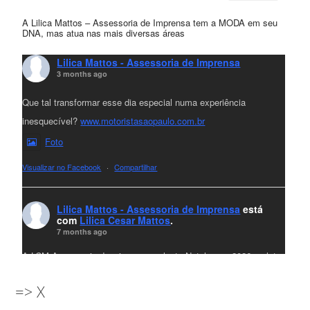
A Lilica Mattos – Assessoria de Imprensa tem a MODA em seu
DNA, mas atua nas mais diversas áreas
Lilica Mattos - Assessoria de Imprensa
3 months ago
Que tal transformar esse dia especial numa experiência
inesquecível?
www.motoristasaopaulo.com.br
Foto
Visualizar no Facebook
·
Compartilhar
Lilica Mattos - Assessoria de Imprensa
está
com
Lilica Cesar Mattos
.
7 months ago
A LCM Assessoria deseja um excelente Natal e um 2026 repleto
de conquistas e realizações para todos clientes, jornalistas e
=> X
amigos que sempre nos acompanham!🎄✨🥂❤️