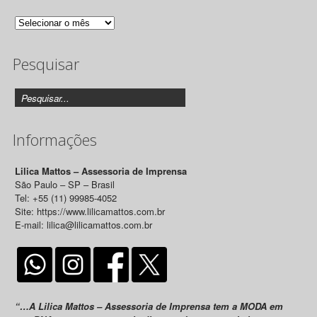
Arquivo
de
Pesquisar
Releases
Informações
Lilica Mattos – Assessoria de Imprensa
São Paulo – SP – Brasil
Tel: +55 (11) 99985-4052
Site: https://www.lilicamattos.com.br
E-mail: lilica@lilicamattos.com.br
“…A Lilica Mattos – Assessoria de Imprensa tem a MODA em