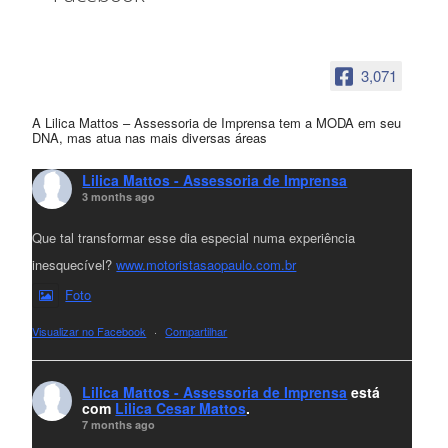
3,071
A Lilica Mattos – Assessoria de Imprensa tem a MODA em seu
DNA, mas atua nas mais diversas áreas
Lilica Mattos - Assessoria de Imprensa
3 months ago
Que tal transformar esse dia especial numa experiência
inesquecível?
www.motoristasaopaulo.com.br
Foto
Visualizar no Facebook
·
Compartilhar
Lilica Mattos - Assessoria de Imprensa
está
com
Lilica Cesar Mattos
.
7 months ago