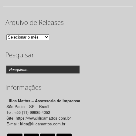
Arquivo de Releases
Arquivo
de
Pesquisar
Releases
Informações
Lilica Mattos – Assessoria de Imprensa
São Paulo – SP – Brasil
Tel: +55 (11) 99985-4052
Site: https://www.lilicamattos.com.br
E-mail: lilica@lilicamattos.com.br