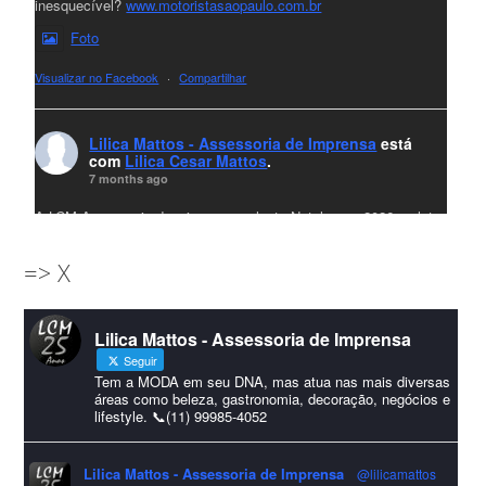
inesquecível?
www.motoristasaopaulo.com.br
Foto
Visualizar no Facebook
·
Compartilhar
Lilica Mattos - Assessoria de Imprensa
está
com
Lilica Cesar Mattos
.
7 months ago
A LCM Assessoria deseja um excelente Natal e um 2026 repleto
de conquistas e realizações para todos clientes, jornalistas e
=> X
amigos que sempre nos acompanham!🎄✨🥂❤️
#lcmassessoria
ssessoria
#natal
#merrychristmas
#felizanonovo
Lilica Mattos - Assessoria de Imprensa
#HappyNewYear
Seguir
Foto
Tem a MODA em seu DNA, mas atua nas mais diversas
áreas como beleza, gastronomia, decoração, negócios e
lifestyle. 📞(11) 99985-4052
Visualizar no Facebook
·
Compartilhar
Lilica Mattos - Assessoria de Imprensa
@lilicamattos
Lilica Mattos - Assessoria de Imprensa