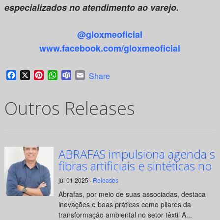
especializados no atendimento ao varejo.
@gloxmeoficial
www.facebook.com/gloxmeoficial
Facebook
X
Pinterest
WhatsApp
Teams
Email
Share
Outros Releases
ABRAFAS impulsiona agenda su
fibras artificiais e sintéticas no 
jul 01 2025 ·
Releases
Abrafas, por meio de suas associadas, destaca
inovações e boas práticas como pilares da
transformação ambiental no setor têxtil A...