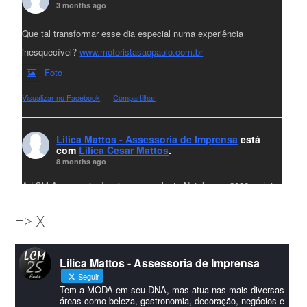
3 months ago
Que tal transformar esse dia especial numa experiência
inesquecível?
www.motoristasaopaulo.com.br
Foto
Visualizar no Facebook
·
Compartilhar
Lilica Mattos - Assessoria de Imprensa
está
com
Lilica Cesar Mattos
.
8 months ago
A LCM Assessoria deseja um excelente Natal e um 2026 repleto
de conquistas e realizações para todos clientes, jornalistas e
=> X
amigos que sempre nos acompanham!🎄✨🥂❤️
#lcmassessoria
ssessoria
#natal
#merrychristmas
#felizanonovo
Lilica Mattos - Assessoria de Imprensa
#HappyNewYear
Seguir
Foto
Tem a MODA em seu DNA, mas atua nas mais diversas
áreas como beleza, gastronomia, decoração, negócios e