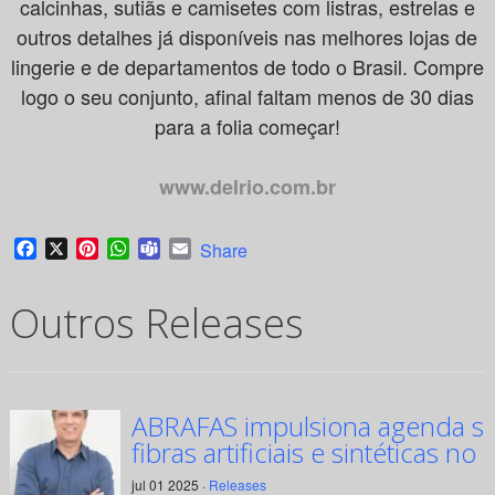
calcinhas, sutiãs e camisetes com listras, estrelas e
outros detalhes já disponíveis nas melhores lojas de
lingerie e de departamentos de todo o Brasil. Compre
logo o seu conjunto, afinal faltam menos de 30 dias
para a folia começar!
www.delrio.com.br
Facebook
X
Pinterest
WhatsApp
Teams
Email
Share
Outros Releases
ABRAFAS impulsiona agenda su
fibras artificiais e sintéticas no 
jul 01 2025 ·
Releases