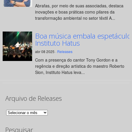
Abrafas, por meio de suas associadas, destaca
inovações e boas práticas como pilares da
transformação ambiental no setor têxtil A...
Boa música embala espetáculo
Instituto Hatus
abr 08 2025 ·
Releases
Com a presença do cantor Tony Gordon e a
regência e direção artística do maestro Roberto
Sion, Instituto Hatus leva...
Arquivo de Releases
Arquivo
de
Pesquisar
Releases