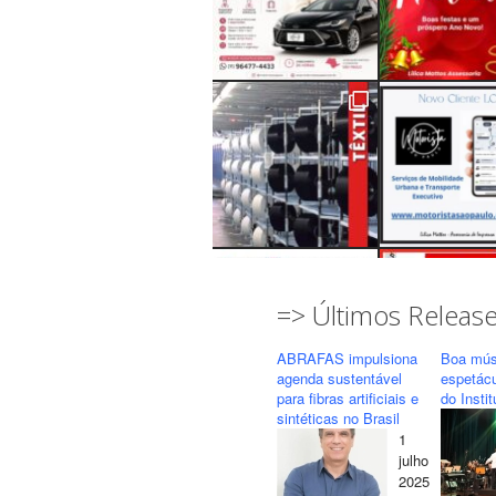
=> Últimos Releas
ABRAFAS impulsiona
Boa mús
agenda sustentável
espetác
para fibras artificiais e
do Insti
sintéticas no Brasil
1
Seguir
Carregar mais...
julho
2025