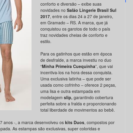
conforto e diversão – exibe suas
novidades no
Salão Lingerie Brasil Sul
2017
, entre os dias 24 a 27 de janeiro,
em Gramado – RS. A marca, que já
conquistou os garotos de todo o país
traz novidades cheias de conforto e
estilo.
Para os gatinhos que estão em época
de desfralde, a marca investiu no duo
“
Minha Primeira Cuequinha
”, que vai
incentiva-los na hora dessa conquista.
Uma exclusiva latinha – que pode ser
usada como cofrinho – oferece 2 peças,
uma lisa e outra estampada em
modelagem
slip,
garantindo cobertura
perfeita sobre a fralda e proporcionando
total liberdade de movimentos ao bebê.
 7 anos -, a marca desenvolveu os
kits Duos
, compostos por
mpada. As estampas são exclusivas, super coloridas e