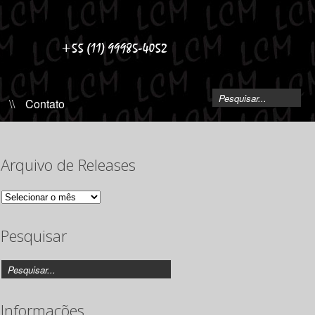
\\
Contato
Arquivo de Releases
Arquivo
de
Releases
Pesquisar
Informações