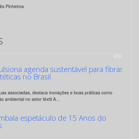
ês Pinheiros
s
siona agenda sustentável para fibras
ntéticas no Brasil
suas associadas, destaca inovações e boas práticas como
o ambiental no setor têxtil A...
mbala espetáculo de 15 Anos do
s