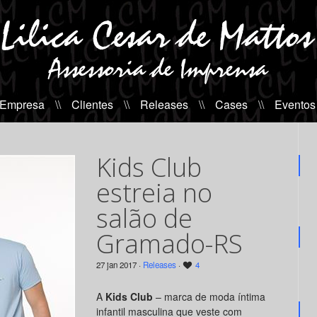
 Empresa
\\
Clientes
\\
Releases
\\
Cases
\\
Eventos
Kids Club
estreia no
salão de
Gramado-RS
27 jan 2017 ·
Releases
·
4
A
Kids Club
– marca de moda íntima
infantil masculina que veste com