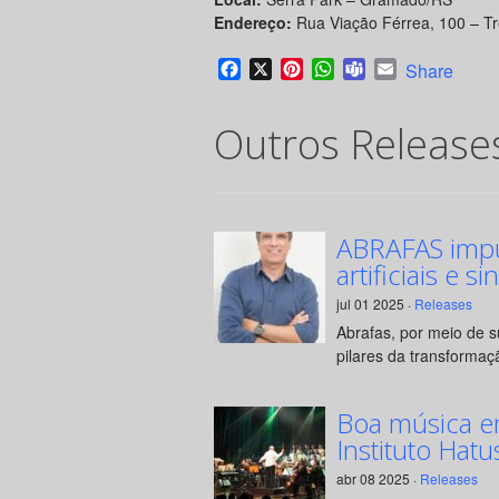
Endereço:
Rua Viação Férrea, 100 – Tr
Facebook
X
Pinterest
WhatsApp
Teams
Email
Share
Outros Release
ABRAFAS impul
artificiais e si
jul 01 2025 ·
Releases
Abrafas, por meio de 
pilares da transformaçã
Boa música e
Instituto Hatu
abr 08 2025 ·
Releases