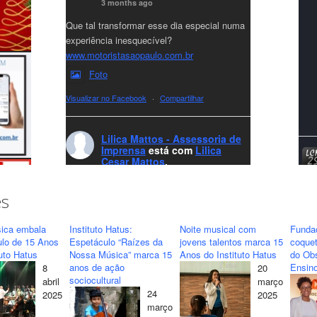
3 months ago
Que tal transformar esse dia especial numa
experiência inesquecível?
www.motoristasaopaulo.com.br
Foto
Visualizar no Facebook
·
Compartilhar
Lilica Mattos - Assessoria de
Imprensa
está com
Lilica
Cesar Mattos
.
7 months ago
A LCM Assessoria deseja um excelente
es
Natal e um 2026 repleto de conquistas e
realizações para todos clientes, jornalistas e
ica embala
Instituto Hatus:
Noite musical com
Funda
amigos que sempre nos acompanham!🎄✨
ulo de 15 Anos
Espetáculo “Raízes da
jovens talentos marca 15
coquet
tuto Hatus
Nossa Música” marca 15
Anos do Instituto Hatus
do Obs
🥂❤️
anos de ação
Ensino
8
20
#lcmassessoria
ssessoria
#natal
sociocultural
abril
março
#merrychristmas
#felizanonovo
24
2025
2025
#HappyNewYear
março