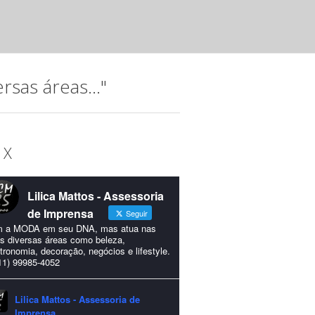
A música, que permeia a trajetória do Instituto Hatus (IH),
idealizada para comemorar os 15...
sas áreas..."
 X
Lilica Mattos - Assessoria
de Imprensa
Seguir
 a MODA em seu DNA, mas atua nas
s diversas áreas como beleza,
tronomia, decoração, negócios e lifestyle.
11) 99985-4052
Lilica Mattos - Assessoria de
Imprensa