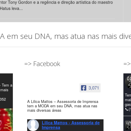
tor Tony Gordon e a regência e direção artística do maestro
Hatus leva...
em seu DNA, mas atua nas mais diver
=> Facebook
=>
- Tem a
3,071
 mais
Tem
4052
mai
A Lilica Mattos – Assessoria de Imprensa
gas
tem a MODA em seu DNA, mas atua nas
📞(
mais diversas áreas
Lilica Mattos - Assessoria de
Imprensa