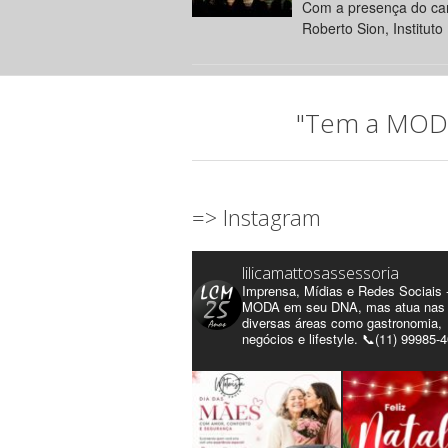
Com a presença do can
Roberto Sion, Instituto 
"Tem a MODA 
=> Instagram
lilicamattosassessoria
Imprensa, Mídias e Redes Sociais 
MODA em seu DNA, mas atua nas
diversas áreas como gastronomia,
negócios e lifestyle. 📞(11) 99985-