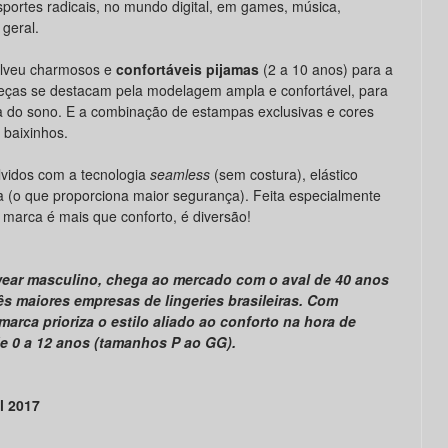
portes radicais, no mundo digital, em games, música,
 geral.
olveu charmosos e
confortáveis pijamas
(2 a 10 anos) para a
s peças se destacam pela modelagem ampla e confortável, para
 do sono. E a combinação de estampas exclusivas e cores
 baixinhos.
vidos com a tecnologia
seamless
(sem costura), elástico
da (o que proporciona maior segurança). Feita especialmente
 marca é mais que conforto, é diversão!
rwear masculino, chega ao mercado com o aval de 40 anos
ês maiores empresas de lingeries brasileiras. Com
marca prioriza o estilo aliado ao conforto na hora de
de 0 a 12 anos (tamanhos P ao GG).
l 2017