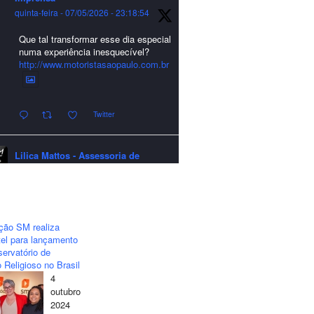
quinta-feira - 07/05/2026 - 23:18:54
Que tal transformar esse dia especial
numa experiência inesquecível?
http://www.motoristasaopaulo.com.br
Twitter
Lilica Mattos - Assessoria de
Imprensa
quarta-feira - 24/12/2025 - 21:51:42
A LCM Assessoria deseja um
excelente Natal e um 2026 repleto de
ção SM realiza
conquistas e realizações para todos
el para lançamento
clientes, jornalistas e amigos que
ervatório de
sempre nos acompanham!🎄✨🥂❤️
 Religioso no Brasil
4
#lcmassessoria
#assessoria
#natal
outubro
#merrychristmas
#felizanonovo
2024
#happynewyear