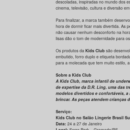
descoladas, inspiradas no mundo dos es
cinema, televisão, cultura e diversão em
Para finalizar, a marca também desenv
hora de dormir ficar mais divertida. A
não causar nenhum desconforto na hora
lisas dão o tom de modernidade para os
Os produtos da
Kids Club
são desenvol
embutido, forro duplo e etiqueta borda
para a molecada que tem muito estilo, a
Sobre a Kids Club
A Kids Club, marca infantil de unde
de expertise da D.R. Ling, uma das tr
modelos divertidos e confortáveis, a 
brincar. As peças atendem crianças 
Serviço:
Kids Club no Salão Lingerie Brasil Su
Data:
24 a 27 de Janeiro
Local:
Serra Park – Gramado/RS