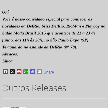
Olá,
Você é nosso convidado especial para conhecer as
novidades da DelRio, Miss DelRio, RioMan e Playboy no
Salão Moda Brasil 2015 que acontece de 21 a 23 de
junho, das 11h às 20h, no São Paulo Expo (SP).
Te aguardo no estande da DelRio (Nº 78).
Abraços,
Lilica
Facebook
X
Pinterest
WhatsApp
Teams
Email
Share
Outros Releases