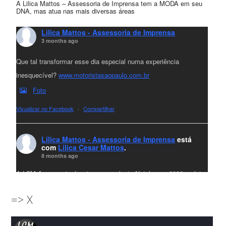
A Lilica Mattos – Assessoria de Imprensa tem a MODA em seu
DNA, mas atua nas mais diversas áreas
Lilica Mattos - Assessoria de Imprensa
3 months ago
Que tal transformar esse dia especial numa experiência
inesquecível?
www.motoristasaopaulo.com.br
Foto
Visualizar no Facebook
·
Compartilhar
Lilica Mattos - Assessoria de Imprensa
está
com
Lilica Cesar Mattos
.
8 months ago
A LCM Assessoria deseja um excelente Natal e um 2026 repleto
de conquistas e realizações para todos clientes, jornalistas e
=> X
amigos que sempre nos acompanham!🎄✨🥂❤️
#lcmassessoria
ssessoria
#natal
#merrychristmas
#felizanonovo