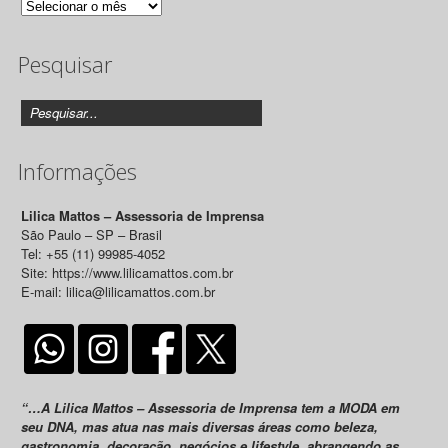
Arquivo
de
Pesquisar
Releases
Informações
Lilica Mattos – Assessoria de Imprensa
São Paulo – SP – Brasil
Tel: +55 (11) 99985-4052
Site: https://www.lilicamattos.com.br
E-mail: lilica@lilicamattos.com.br
“…A Lilica Mattos – Assessoria de Imprensa tem a MODA em
seu DNA, mas atua nas mais diversas áreas como beleza,
gastronomia, decoração, negócios e lifestyle, abrangendo as