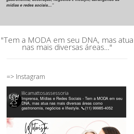
mídias e redes sociais…”
"Tem a MODA em seu DNA, mas atua
nas mais diversas áreas..."
=> Instagram
lilicamattosassessoria
Imprensa, Mídias e Redes Sociais - Tem a MODA em seu
DNA, mas atua nas mais diversas áreas como
gastronomia, negócios e lifestyle. 📞(11) 99985-4052