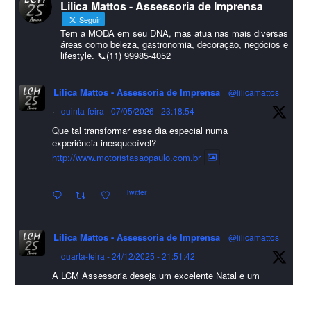
Lilica Mattos - Assessoria de Imprensa
#HappyNewYear
Seguir
Foto
Tem a MODA em seu DNA, mas atua nas mais diversas
áreas como beleza, gastronomia, decoração, negócios e
lifestyle. 📞(11) 99985-4052
Visualizar no Facebook
·
Compartilhar
Lilica Mattos - Assessoria de Imprensa
@lilicamattos
Lilica Mattos - Assessoria de Imprensa
9 months ago
·
quinta-feira - 07/05/2026 - 23:18:54
Que tal transformar esse dia especial numa
A Abrafas - Associação Brasileira de Fibras Artificiais e
experiência inesquecível?
Sintéticas foi destaque na Revista Química e Derivados, na
http://www.motoristasaopaulo.com.br
extensa matéria sobre o setor "Produção de fibras químicas e as
Twitter
incertezas do mercado global".
Confira detalhes 🗞📰📈
Lilica Mattos - Assessoria de Imprensa
@lilicamattos
#sustentabilidade
#FibrasSintéticas
#EconomiaCircular
#Abrafas
·
quarta-feira - 24/12/2025 - 21:51:42
#IndústriaTêxtil
A LCM Assessoria deseja um excelente Natal e um
Foto
2026 repleto de conquistas e realizações para todos
clientes, jornalistas e amigos que sempre nos
Visualizar no Facebook
·
Compartilhar