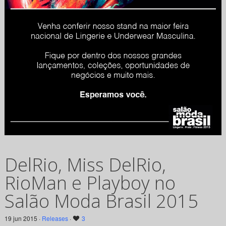
DelRio, Miss DelRio,
RioMan e Playboy no
Salão Moda Brasil 2015
19 jun 2015 ·
Releases
·
3