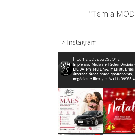
"Tem a MODA 
=> Instagram
lilicamattosassessoria
Imprensa, Mídias e Redes Sociais 
MODA em seu DNA, mas atua nas
diversas áreas como gastronomia,
negócios e lifestyle. 📞(11) 99985-