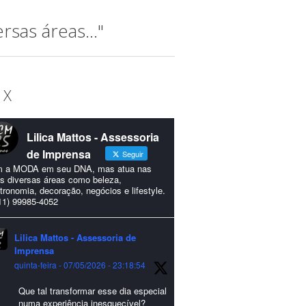
sas áreas..."
 X
Lilica Mattos - Assessoria
de Imprensa
Seguir
 a MODA em seu DNA, mas atua nas
s diversas áreas como beleza,
tronomia, decoração, negócios e lifestyle.
11) 99985-4052
Lilica Mattos - Assessoria de
Imprensa
quinta-feira - 07/05/2026 - 23:18:54
Que tal transformar esse dia especial
numa experiência inesquecível?