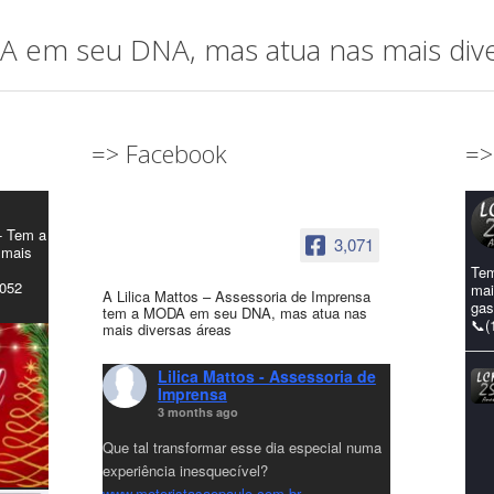
em seu DNA, mas atua nas mais diver
=> Facebook
=>
- Tem a
3,071
 mais
Tem
4052
mai
A Lilica Mattos – Assessoria de Imprensa
gas
tem a MODA em seu DNA, mas atua nas
📞(
mais diversas áreas
Lilica Mattos - Assessoria de
Imprensa
3 months ago
Que tal transformar esse dia especial numa
experiência inesquecível?
www.motoristasaopaulo.com.br