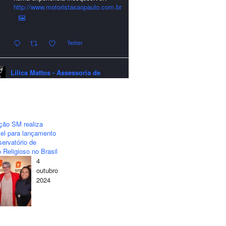
http://www.motoristasaopaulo.com.br
Twitter
Lilica Mattos - Assessoria de
Imprensa
quarta-feira - 24/12/2025 - 21:51:42
A LCM Assessoria deseja um
excelente Natal e um 2026 repleto de
ção SM realiza
conquistas e realizações para todos
el para lançamento
clientes, jornalistas e amigos que
ervatório de
sempre nos acompanham!🎄✨🥂❤️
 Religioso no Brasil
4
#lcmassessoria
#assessoria
#natal
outubro
#merrychristmas
#felizanonovo
2024
#happynewyear
Twitter