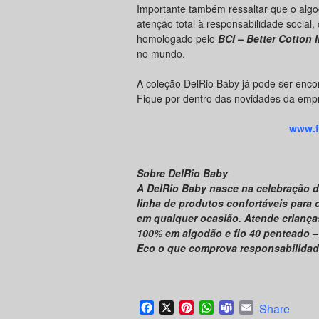
Importante também ressaltar que o algo
atenção total à responsabilidade social,
homologado pelo
BCI –
Better Cotton
I
no mundo.
A coleção DelRio Baby já pode ser enco
Fique por dentro das novidades da empr
www.f
Sobre DelRio Baby
A DelRio Baby nasce na celebração 
linha de produtos confortáveis para
em qualquer ocasião. Atende criança
100% em algodão e fio 40 penteado –
Eco o que comprova responsabilidad
Facebook
X
Pinterest
WhatsApp
Teams
Email
Share