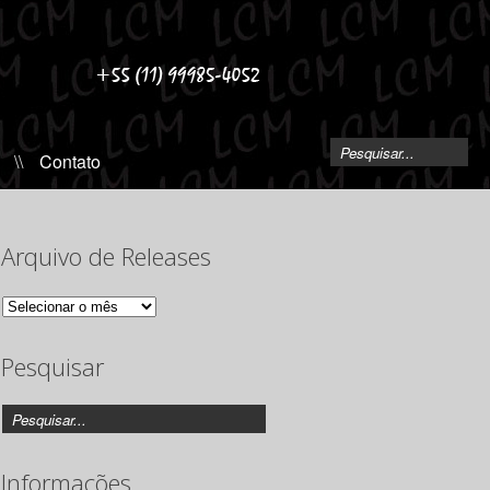
\\
Contato
Arquivo de Releases
Arquivo
de
Releases
Pesquisar
Informações