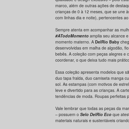
marco, além de outras ações de desta
crianças de 0 à 12 meses, que se une à
com linhas dia e noite), pertencentes a
Sempre atenta em acompanhar as mulhe
#ATodoMomento
amplia seu alcance e 
momento materno. A
DelRio Baby
cheg
desenvolvidas em malha de algodão, fio
bebês. A coleção com peças alegres e c
coordenar, o que deixa tudo mais práti
Essa coleção apresenta modelos que são
duo tapa fralda, duo camiseta manga cu
sol. As estampas (com motivos de estreli
leve e divertido para as crianças. A car
tendências de moda. Roupas perfeitas par
Vale lembrar que todas as peças da ma
– possuem o
Selo DelRio Eco
que ates
materiais naturais e sustentáveis crian