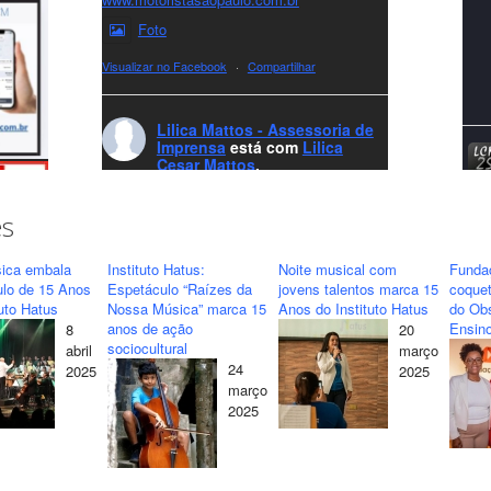
Foto
Visualizar no Facebook
·
Compartilhar
Lilica Mattos - Assessoria de
Imprensa
está com
Lilica
Cesar Mattos
.
7 months ago
A LCM Assessoria deseja um excelente
es
Natal e um 2026 repleto de conquistas e
realizações para todos clientes, jornalistas e
ica embala
Instituto Hatus:
Noite musical com
Funda
amigos que sempre nos acompanham!🎄✨
ulo de 15 Anos
Espetáculo “Raízes da
jovens talentos marca 15
coquet
tuto Hatus
Nossa Música” marca 15
Anos do Instituto Hatus
do Obs
🥂❤️
anos de ação
Ensino
8
20
#lcmassessoria
ssessoria
#natal
sociocultural
abril
março
#merrychristmas
#felizanonovo
24
2025
2025
#HappyNewYear
março
2025
Foto
Visualizar no Facebook
·
Compartilhar