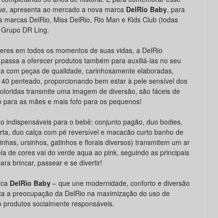
que, apresenta ao mercado a nova marca
DelRio Baby
, para
s marcas DelRio, Miss DelRio, Rio Man e Kids Club (todas
o Grupo DR Ling.
res em todos os momentos de suas vidas, a DelRio
passa a oferecer produtos também para auxiliá-las no seu
a com peças de qualidade, carinhosamente elaboradas,
 40 penteado, proporcionando bem estar à pele sensível dos
oloridas transmite uma imagem de diversão, são fáceis de
co para as mães e mais fofo para os pequenos!
 indispensáveis para o bebê: conjunto pagão, duo bodies,
rta, duo calça com pé reversível e macacão curto banho de
nhas, ursinhos, gatinhos e florais diversos) transmitem um ar
tela de cores vai do verde aqua ao pink, seguindo as principais
a brincar, passear e se divertir!
rca
DelRio Baby
– que une modernidade, conforto e diversão
ta a preocupação da DelRio na maximização do uso de
do produtos socialmente responsáveis.