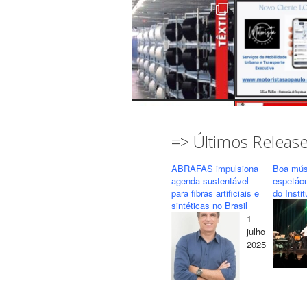
=> Últimos Releas
ABRAFAS impulsiona
Boa mús
agenda sustentável
espetác
para fibras artificiais e
do Insti
sintéticas no Brasil
1
Seguir
Carregar mais...
julho
2025