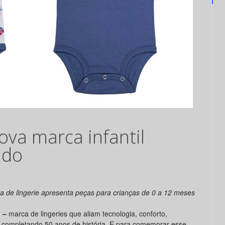
ova marca infantil
ado
 de lingerie apresenta peças para crianças de 0 a 12 meses
o
–
marca de lingeries que aliam tecnologia, conforto,
tá completando 50 anos de história. E para comemorar esse