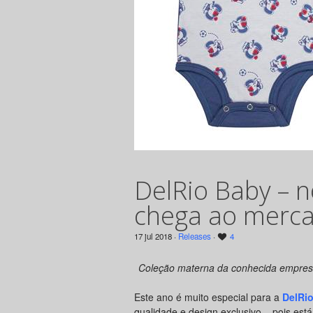
DelRio Baby – n
chega ao merc
17 jul 2018 ·
Releases
·
4
Coleção materna da conhecida empresa
Este ano é muito especial para a
DelRi
qualidade e design exclusivo – pois es