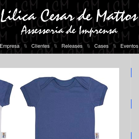
 Empresa
\\
Clientes
\\
Releases
\\
Cases
\\
Eventos