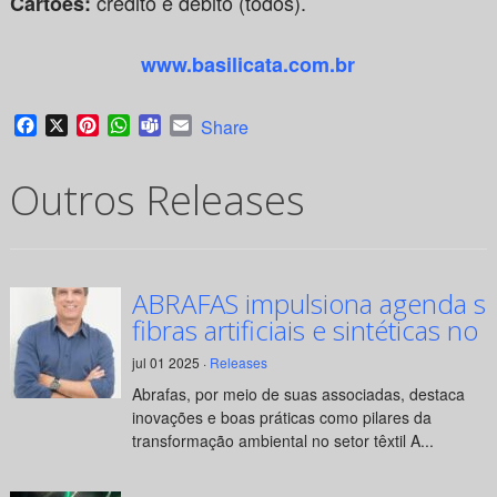
crédito e débito (todos).
Cartões:
www.basilicata.com.br
Facebook
X
Pinterest
WhatsApp
Teams
Email
Share
Outros Releases
ABRAFAS impulsiona agenda su
fibras artificiais e sintéticas no 
jul 01 2025 ·
Releases
Abrafas, por meio de suas associadas, destaca
inovações e boas práticas como pilares da
transformação ambiental no setor têxtil A...