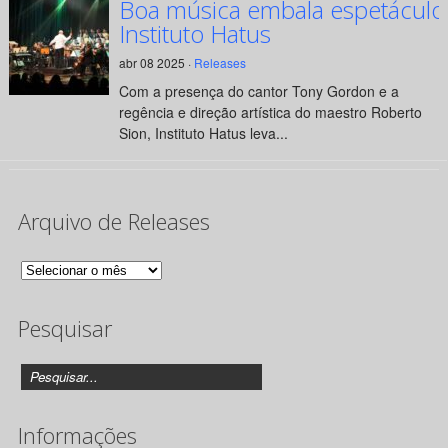
Boa música embala espetáculo
Instituto Hatus
abr 08 2025 ·
Releases
Com a presença do cantor Tony Gordon e a
regência e direção artística do maestro Roberto
Sion, Instituto Hatus leva...
Arquivo de Releases
Arquivo
de
Pesquisar
Releases
Informações