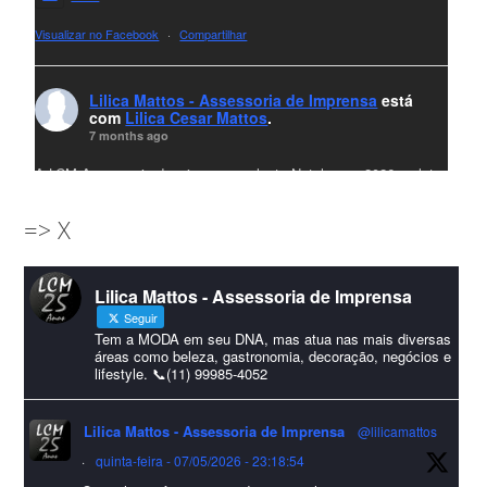
Visualizar no Facebook
·
Compartilhar
Lilica Mattos - Assessoria de Imprensa
está
com
Lilica Cesar Mattos
.
7 months ago
A LCM Assessoria deseja um excelente Natal e um 2026 repleto
de conquistas e realizações para todos clientes, jornalistas e
=> X
amigos que sempre nos acompanham!🎄✨🥂❤️
#lcmassessoria
ssessoria
#natal
#merrychristmas
#felizanonovo
Lilica Mattos - Assessoria de Imprensa
#HappyNewYear
Seguir
Foto
Tem a MODA em seu DNA, mas atua nas mais diversas
áreas como beleza, gastronomia, decoração, negócios e
lifestyle. 📞(11) 99985-4052
Visualizar no Facebook
·
Compartilhar
Lilica Mattos - Assessoria de Imprensa
@lilicamattos
Lilica Mattos - Assessoria de Imprensa
9 months ago
·
quinta-feira - 07/05/2026 - 23:18:54