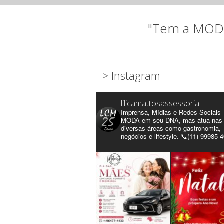
"Tem a MODA 
=> Instagram
lilicamattosassessoria
Imprensa, Mídias e Redes Sociais 
MODA em seu DNA, mas atua nas
diversas áreas como gastronomia,
negócios e lifestyle. 📞(11) 99985-