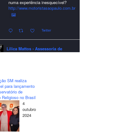
numa experiência inesquecível?
http://www.motoristasaopaulo.com.br
Twitter
Lilica Mattos - Assessoria de
Imprensa
quarta-feira - 24/12/2025 - 21:51:42
A LCM Assessoria deseja um
excelente Natal e um 2026 repleto de
ção SM realiza
conquistas e realizações para todos
el para lançamento
clientes, jornalistas e amigos que
ervatório de
sempre nos acompanham!🎄✨🥂❤️
 Religioso no Brasil
4
#lcmassessoria
#assessoria
#natal
outubro
#merrychristmas
#felizanonovo
2024
#happynewyear
Twitter