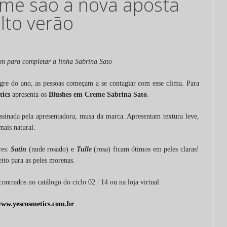
me são a nova aposta
alto verão
m para completar a linha Sabrina Sato
gre do ano, as pessoas começam a se contagiar com esse clima. Para
tics
apresenta os
Blushes em Creme Sabrina Sato
.
ssinada pela apresentadora, musa da marca. Apresentam textura leve,
mais natural.
res:
Satin
(nude rosado) e
Tulle
(rosa) ficam ótimos em peles claras!
ito para as peles morenas.
ontrados no catálogo do ciclo 02 | 14 ou na loja virtual
ww.yescosmetics.com.br