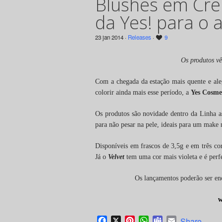
Blushes em Cre
da Yes! para o 
23 jan 2014 ·
Releases
·
9
Os produtos vê
Com a chegada da estação mais quente e ale
colorir ainda mais esse período, a
Yes Cosme
Os produtos são novidade dentro da Linha a
para não pesar na pele, ideais para um make 
Disponíveis em frascos de 3,5g e em três co
Já o
Velvet
tem uma cor mais violeta e é perfe
Os lançamentos poderão ser enc
w
Facebook
X
Pinterest
WhatsApp
Teams
Email
Share