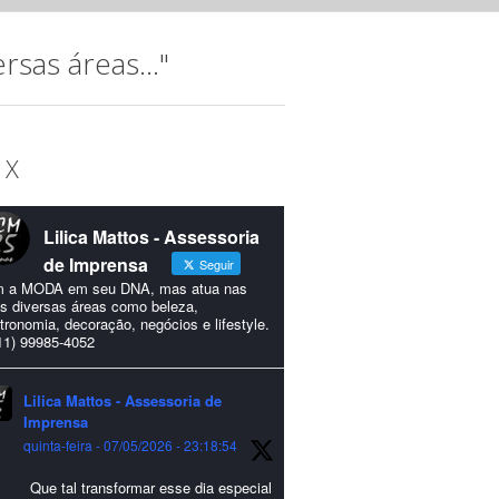
sas áreas..."
 X
Lilica Mattos - Assessoria
de Imprensa
Seguir
 a MODA em seu DNA, mas atua nas
s diversas áreas como beleza,
tronomia, decoração, negócios e lifestyle.
11) 99985-4052
Lilica Mattos - Assessoria de
Imprensa
quinta-feira - 07/05/2026 - 23:18:54
Que tal transformar esse dia especial