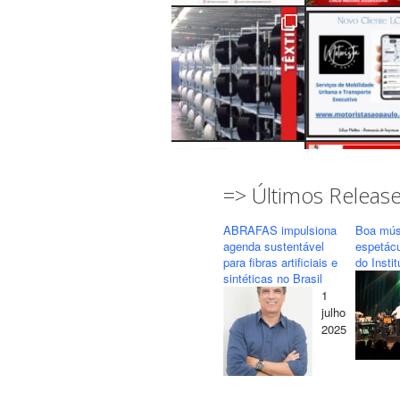
=> Últimos Releas
ABRAFAS impulsiona
Boa mús
agenda sustentável
espetác
para fibras artificiais e
do Insti
sintéticas no Brasil
1
Seguir
Carregar mais...
julho
2025