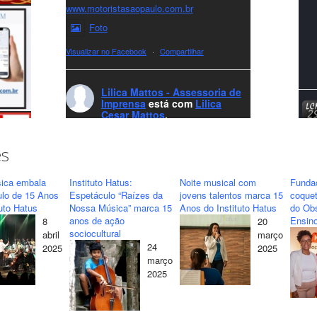
www.motoristasaopaulo.com.br
Foto
Visualizar no Facebook
·
Compartilhar
Lilica Mattos - Assessoria de
Imprensa
está com
Lilica
Cesar Mattos
.
7 months ago
A LCM Assessoria deseja um excelente
es
Natal e um 2026 repleto de conquistas e
realizações para todos clientes, jornalistas e
ica embala
Instituto Hatus:
Noite musical com
Funda
amigos que sempre nos acompanham!🎄✨
ulo de 15 Anos
Espetáculo “Raízes da
jovens talentos marca 15
coquet
tuto Hatus
Nossa Música” marca 15
Anos do Instituto Hatus
do Obs
🥂❤️
anos de ação
Ensino
8
20
#lcmassessoria
ssessoria
#natal
sociocultural
abril
março
#merrychristmas
#felizanonovo
24
2025
2025
#HappyNewYear
março
2025
Foto
Visualizar no Facebook
·
Compartilhar