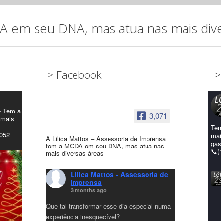
em seu DNA, mas atua nas mais diver
=> Facebook
=>
- Tem a
3,071
 mais
Tem
4052
mai
A Lilica Mattos – Assessoria de Imprensa
gas
tem a MODA em seu DNA, mas atua nas
📞(
mais diversas áreas
Lilica Mattos - Assessoria de
Imprensa
3 months ago
Que tal transformar esse dia especial numa
experiência inesquecível?