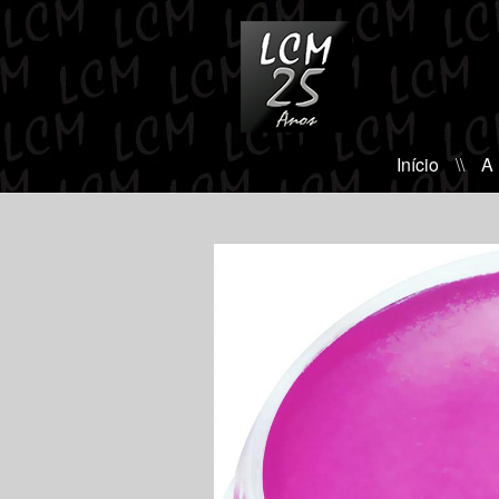
Início
\\
A