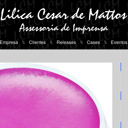
 Empresa
\\
Clientes
\\
Releases
\\
Cases
\\
Eventos