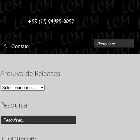
\\
Contato
Arquivo de Releases
Arquivo
de
Releases
Pesquisar
Informações