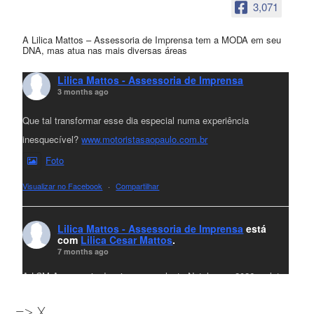
3,071
A Lilica Mattos – Assessoria de Imprensa tem a MODA em seu
DNA, mas atua nas mais diversas áreas
Lilica Mattos - Assessoria de Imprensa
3 months ago
Que tal transformar esse dia especial numa experiência
inesquecível?
www.motoristasaopaulo.com.br
Foto
Visualizar no Facebook
·
Compartilhar
Lilica Mattos - Assessoria de Imprensa
está
com
Lilica Cesar Mattos
.
7 months ago
A LCM Assessoria deseja um excelente Natal e um 2026 repleto
de conquistas e realizações para todos clientes, jornalistas e
=> X
amigos que sempre nos acompanham!🎄✨🥂❤️