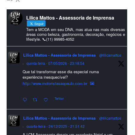
#lcmassessoria
ssessoria
#natal
#merrychristmas
#felizanonovo
Lilica Mattos - Assessoria de Imprensa
#HappyNewYear
Seguir
Foto
Tem a MODA em seu DNA, mas atua nas mais diversas
áreas como beleza, gastronomia, decoração, negócios e
lifestyle. 📞(11) 99985-4052
Visualizar no Facebook
·
Compartilhar
Lilica Mattos - Assessoria de Imprensa
@lilicamattos
Lilica Mattos - Assessoria de Imprensa
9 months ago
·
quinta-feira - 07/05/2026 - 23:18:54
Que tal transformar esse dia especial numa
A Abrafas - Associação Brasileira de Fibras Artificiais e
experiência inesquecível?
Sintéticas foi destaque na Revista Química e Derivados, na
http://www.motoristasaopaulo.com.br
extensa matéria sobre o setor "Produção de fibras químicas e as
Twitter
incertezas do mercado global".
Confira detalhes 🗞📰📈
Lilica Mattos - Assessoria de Imprensa
@lilicamattos
#sustentabilidade
#FibrasSintéticas
#EconomiaCircular
#Abrafas
·
quarta-feira - 24/12/2025 - 21:51:42
#IndústriaTêxtil
A LCM Assessoria deseja um excelente Natal e um