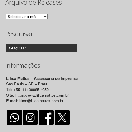
Arquivo de Releases
Arquivo
de
Pesquisar
Releases
Informações
Lilica Mattos – Assessoria de Imprensa
São Paulo – SP – Brasil
Tel: +55 (11) 99985-4052
Site: https://www.lilicamattos.com.br
E-mail: lilica@lilicamattos.com.br