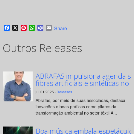
Facebook
X
Pinterest
WhatsApp
Teams
Email
Share
Outros Releases
ABRAFAS impulsiona agenda su
fibras artificiais e sintéticas no 
jul 01 2025 ·
Releases
Abrafas, por meio de suas associadas, destaca
inovações e boas práticas como pilares da
transformação ambiental no setor têxtil A...
Boa música embala espetáculo