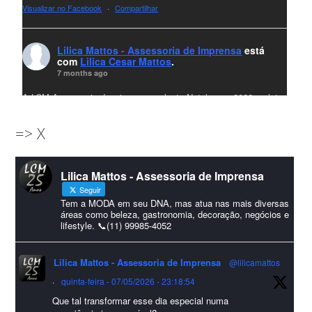
Visualizar no Facebook
·
Compartilhar
Lilica Mattos - Assessoria de Imprensa
está
com
Lilica Cesar Mattos
.
7 months ago
A LCM Assessoria deseja um excelente Natal e um 2026 repleto
de conquistas e realizações para todos clientes, jornalistas e
=> X
amigos que sempre nos acompanham!🎄✨🥂❤️
#lcmassessoria
ssessoria
#natal
#merrychristmas
#felizanonovo
Lilica Mattos - Assessoria de Imprensa
#HappyNewYear
Seguir
Foto
Tem a MODA em seu DNA, mas atua nas mais diversas
áreas como beleza, gastronomia, decoração, negócios e
lifestyle. 📞(11) 99985-4052
Visualizar no Facebook
·
Compartilhar
Lilica Mattos - Assessoria de Imprensa
@lilicamattos
Lilica Mattos - Assessoria de Imprensa
9 months ago
·
quinta-feira - 07/05/2026 - 23:18:54
Que tal transformar esse dia especial numa
A Abrafas - Associação Brasileira de Fibras Artificiais e