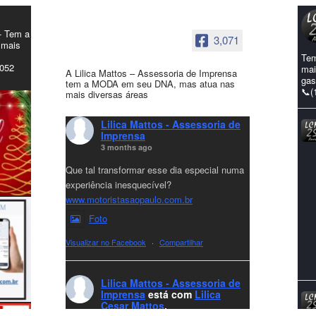
- Tem a
3,071
 mais
Tem
4052
mai
A Lilica Mattos – Assessoria de Imprensa
gas
tem a MODA em seu DNA, mas atua nas
📞(
mais diversas áreas
Lilica Mattos - Assessoria de
Imprensa
3 months ago
Que tal transformar esse dia especial numa
experiência inesquecível?
www.motoristasaopaulo.com.br
Foto
Visualizar no Facebook
·
Compartilhar
Lilica Mattos - Assessoria de
Imprensa
está com
Lilica
Cesar Mattos
.