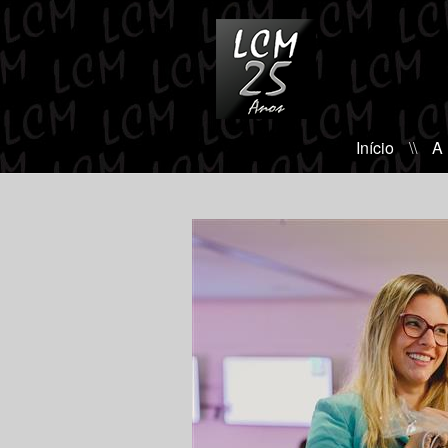
Início
\\
A