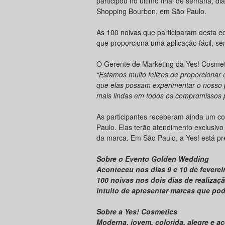
participou no último final de semana, di
Shopping Bourbon, em São Paulo.
As 100 noivas que participaram desta 
que proporciona uma aplicação fácil, s
O Gerente de Marketing da Yes! Cosmet
“Estamos muito felizes de proporcionar 
que elas possam experimentar o nosso p
mais lindas em todos os compromissos p
As participantes receberam ainda um c
Paulo. Elas terão atendimento exclusiv
da marca. Em São Paulo, a Yes! está pr
Sobre o Evento Golden Wedding
Aconteceu nos dias 9 e 10 de fevere
100 noivas nos dois dias de realizaç
intuito de apresentar marcas que pod
Sobre a Yes! Cosmetics
Moderna, jovem, colorida, alegre e a