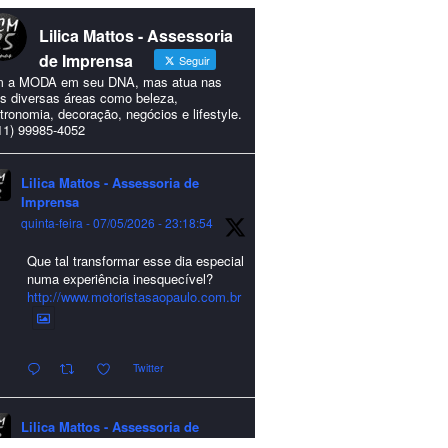
Lilica Mattos - Assessoria
de Imprensa
Seguir
 a MODA em seu DNA, mas atua nas
s diversas áreas como beleza,
tronomia, decoração, negócios e lifestyle.
11) 99985-4052
Lilica Mattos - Assessoria de
Imprensa
quinta-feira - 07/05/2026 - 23:18:54
Que tal transformar esse dia especial
numa experiência inesquecível?
http://www.motoristasaopaulo.com.br
Twitter
Lilica Mattos - Assessoria de
Imprensa