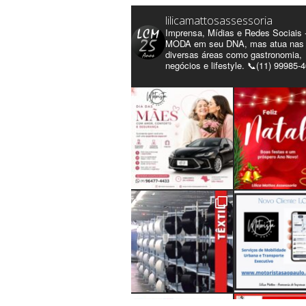
lilicamattosassessoria
Imprensa, Mídias e Redes Sociais 
MODA em seu DNA, mas atua nas
diversas áreas como gastronomia,
negócios e lifestyle. 📞(11) 99985-