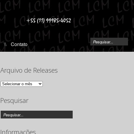
\\
Contato
Arquivo de Releases
Arquivo
de
Releases
Pesquisar
Informações