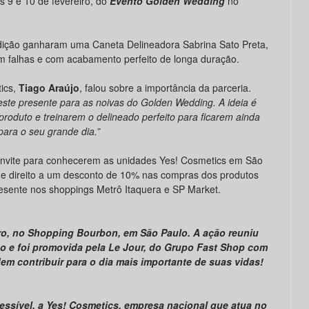
as 9 e 10 de fevereiro, do
Evento Golden Wedding
no
edição ganharam uma Caneta Delineadora Sabrina Sato Preta,
em falhas e com acabamento perfeito de longa duração.
ics,
Tiago Araújo
, falou sobre a importância da parceria.
este presente para as noivas do Golden Wedding. A ideia é
roduto e treinarem o delineado perfeito para ficarem ainda
ara o seu grande dia.”
onvite para conhecerem as unidades Yes! Cosmetics em São
o e direito a um desconto de 10% nas compras dos produtos
esente nos shoppings Metrô Itaquera e SP Market.
iro, no Shopping Bourbon, em São Paulo. A ação reuniu
ão e foi promovida pela Le Jour, do Grupo Fast Shop com
em contribuir para o dia mais importante de suas vidas!
cessível, a Yes! Cosmetics, empresa nacional que atua no