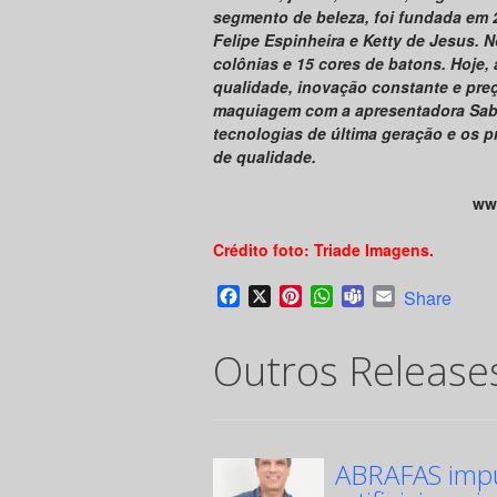
segmento de beleza, foi fundada em 
Felipe Espinheira e Ketty de Jesus. 
colônias e 15 cores de batons. Hoje,
qualidade, inovação constante e preç
maquiagem com a apresentadora Sabri
tecnologias de última geração e os 
de qualidade.
ww
Crédito foto: Triade Imagens.
Facebook
X
Pinterest
WhatsApp
Teams
Email
Share
Outros Release
ABRAFAS impul