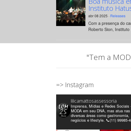
Boa música e
Instituto Hatu
abr 08 2025 ·
Releases
Com a presença do can
Roberto Sion, Instituto 
"Tem a MODA 
=> Instagram
lilicamattosassessoria
Imprensa, Mídias e Redes Sociais 
MODA em seu DNA, mas atua nas
diversas áreas como gastronomia,
negócios e lifestyle. 📞(11) 99985-