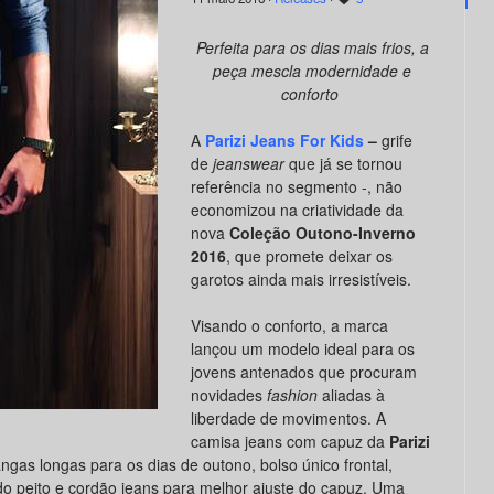
Perfeita para os dias mais frios, a
peça mescla
modernidade e
conforto
A
Parizi Jeans For Kids
–
grife
de
jeanswear
que já se tornou
referência no segmento -, não
economizou na criatividade da
nova
Coleção Outono-Inverno
2016
, que promete deixar os
garotos ainda mais irresistíveis.
Visando o conforto, a marca
lançou um modelo ideal para os
jovens antenados que procuram
novidades
fashion
aliadas à
liberdade de movimentos. A
camisa jeans com capuz da
Parizi
ngas longas para os dias de outono, bolso único frontal,
do peito e cordão jeans para melhor ajuste do capuz. Uma