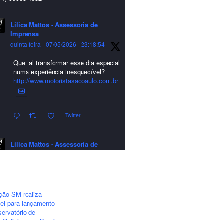
Lilica Mattos - Assessoria de
Imprensa
quinta-feira - 07/05/2026 - 23:18:54
Que tal transformar esse dia especial
numa experiência inesquecível?
http://www.motoristasaopaulo.com.br
Twitter
Lilica Mattos - Assessoria de
Imprensa
quarta-feira - 24/12/2025 - 21:51:42
A LCM Assessoria deseja um
excelente Natal e um 2026 repleto de
ção SM realiza
conquistas e realizações para todos
el para lançamento
clientes, jornalistas e amigos que
ervatório de
sempre nos acompanham!🎄✨🥂❤️