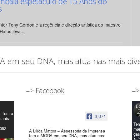
mbala espetáculo de 15 Anos do
s
tor Tony Gordon e a regência e direção artística do maestro
Hatus leva...
em seu DNA, mas atua nas mais diver
=> Facebook
=>
- Tem a
3,071
 mais
Tem
4052
mai
A Lilica Mattos – Assessoria de Imprensa
gas
tem a MODA em seu DNA, mas atua nas
📞(