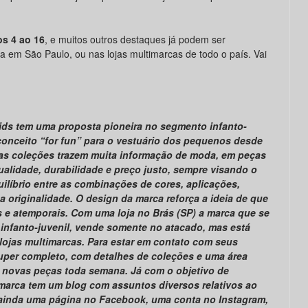
s 4 ao 16
, e muitos outros destaques já podem ser
a em São Paulo, ou nas lojas multimarcas de todo o país. Vai
Kids tem uma proposta pioneira no segmento infanto-
conceito “for fun” para o vestuário dos pequenos desde
uas coleções trazem muita informação de moda, em peças
ualidade, durabilidade e preço justo, sempre visando o
ilíbrio entre as combinações de cores, aplicações,
 originalidade. O design da marca reforça a ideia de que
s e atemporais. Com uma loja no Brás (SP) a marca que se
 infanto-juvenil, vende somente no atacado, mas está
 lojas multimarcas. Para estar em contato com seus
uper completo, com detalhes de coleções e uma área
iza novas peças toda semana. Já com o objetivo de
 marca tem um blog com assuntos diversos relativos ao
ainda uma página no Facebook, uma conta no Instagram,