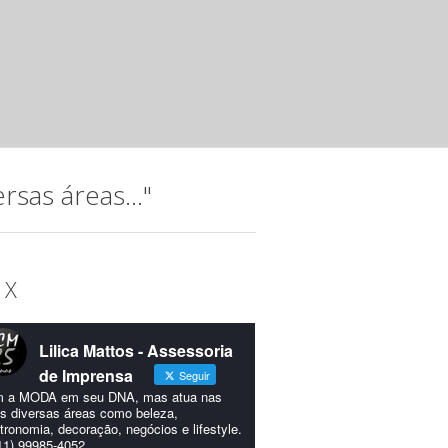
Noite musical com jovens talento
Instituto Hatus
mar 20 2025 ·
Releases
A música, que permeia a trajetória do Instituto Hatus (IH),
idealizada para comemorar os 15...
sas áreas..."
 X
Lilica Mattos - Assessoria
de Imprensa
Seguir
 a MODA em seu DNA, mas atua nas
s diversas áreas como beleza,
tronomia, decoração, negócios e lifestyle.
11) 99985-4052