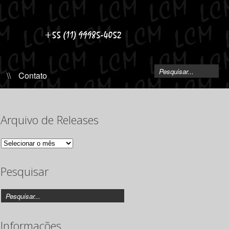
\\
Contato
Arquivo de Releases
Arquivo
de
Releases
Pesquisar
Informações