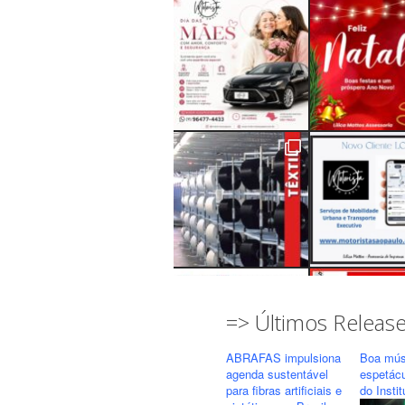
=> Últimos Releas
ABRAFAS impulsiona
Boa mús
agenda sustentável
espetác
para fibras artificiais e
do Insti