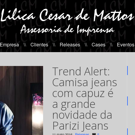
 Empresa
\\
Clientes
\\
Releases
\\
Cases
\\
Eventos
Trend Alert:
Camisa jeans
com capuz é
a grande
novidade da
Parizi Jeans
11 maio 2016 ·
Releases
·
5