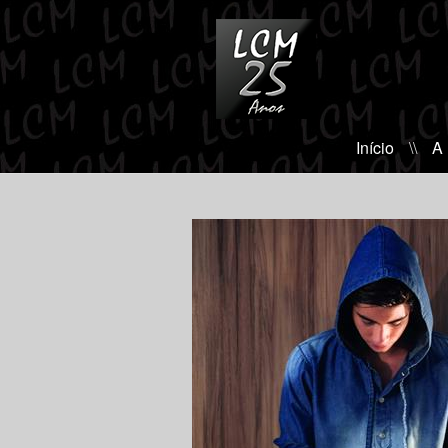
Início
\\
A