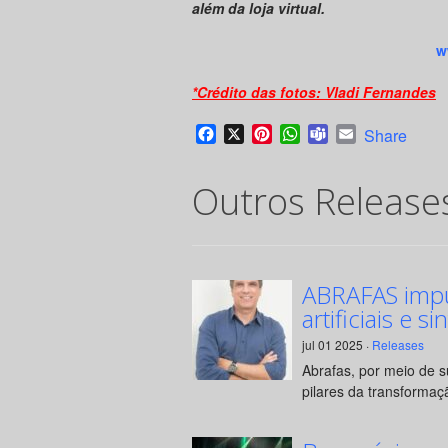
além da loja virtual.
w
*Crédito das fotos: Vladi Fernandes
Facebook
X
Pinterest
WhatsApp
Teams
Email
Share
Outros Release
ABRAFAS impul
artificiais e si
jul 01 2025 ·
Releases
Abrafas, por meio de 
pilares da transformaçã