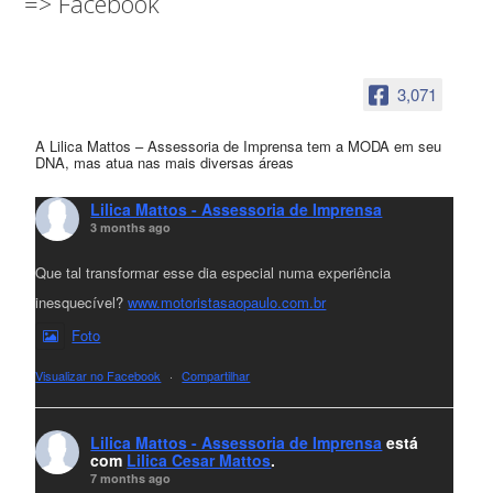
=> Facebook
3,071
A Lilica Mattos – Assessoria de Imprensa tem a MODA em seu
DNA, mas atua nas mais diversas áreas
Lilica Mattos - Assessoria de Imprensa
3 months ago
Que tal transformar esse dia especial numa experiência
inesquecível?
www.motoristasaopaulo.com.br
Foto
Visualizar no Facebook
·
Compartilhar
Lilica Mattos - Assessoria de Imprensa
está
com
Lilica Cesar Mattos
.
7 months ago