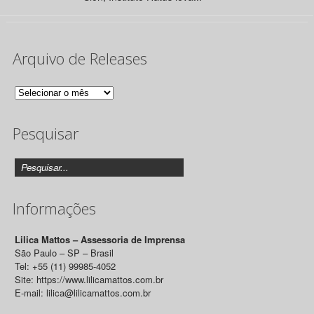
Arquivo de Releases
Arquivo
de
Pesquisar
Releases
Informações
Lilica Mattos – Assessoria de Imprensa
São Paulo – SP – Brasil
Tel: +55 (11) 99985-4052
Site: https://www.lilicamattos.com.br
E-mail: lilica@lilicamattos.com.br