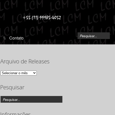
\\
Contato
Arquivo de Releases
Arquivo
de
Releases
Pesquisar
Informações