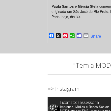
Paula Santos
e
Mércia Stela
comemor
originada em São José do Rio Preto,
Paris, hoje, dia 30.
Facebook
X
Pinterest
WhatsApp
Teams
Email
Share
"Tem a MODA 
=> Instagram
lilicamattosassessoria
Imprensa, Mídias e Redes Sociais 
MODA em seu DNA, mas atua nas