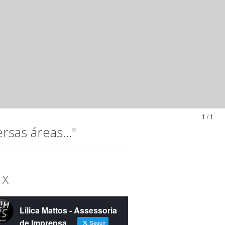
1 / 1
sas áreas..."
 X
Lilica Mattos - Assessoria
de Imprensa
Seguir