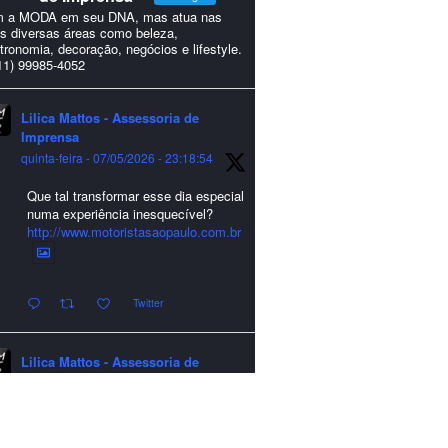
 a MODA em seu DNA, mas atua nas
s diversas áreas como beleza,
tronomia, decoração, negócios e lifestyle.
11) 99985-4052
Lilica Mattos - Assessoria de
Imprensa
quinta-feira - 07/05/2026 - 23:18:54
Que tal transformar esse dia especial
numa experiência inesquecível?
http://www.motoristasaopaulo.com.br
Twitter
Lilica Mattos - Assessoria de
Imprensa
quarta-feira - 24/12/2025 - 21:51:42
A LCM Assessoria deseja um