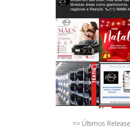
diversas áreas como gastronomia,
negócios e lifestyle. 📞(11) 99985-
=> Últimos Releas