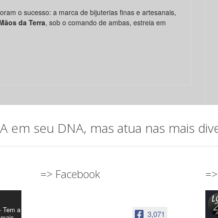
am o sucesso: a marca de bijuterias finas e artesanais,
Mãos da Terra
, sob o comando de ambas, estreia em
em seu DNA, mas atua nas mais diver
=> Facebook
=>
- Tem a
3,071
 mais