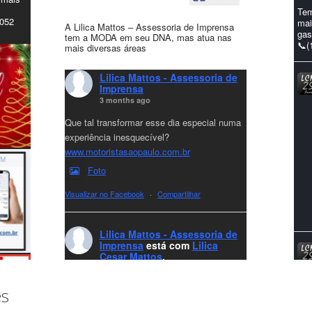
Tem
4052
mai
A Lilica Mattos – Assessoria de Imprensa
gas
tem a MODA em seu DNA, mas atua nas
📞(
mais diversas áreas
Lilica Mattos - Assessoria de
Imprensa
3 months ago
Que tal transformar esse dia especial numa
experiência inesquecível?
www.motoristasaopaulo.com.br
Foto
Visualizar no Facebook
·
Compartilhar
Lilica Mattos - Assessoria de
Imprensa
está com
Lilica
Cesar Mattos
.
7 months ago
A LCM Assessoria deseja um excelente
es
Natal e um 2026 repleto de conquistas e