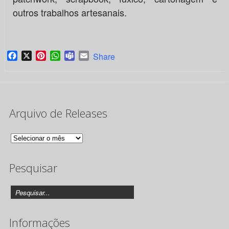
outros trabalhos artesanais.
Facebook
X
Pinterest
WhatsApp
Teams
Email
Share
Arquivo de Releases
Arquivo
de
Pesquisar
Releases
Informações