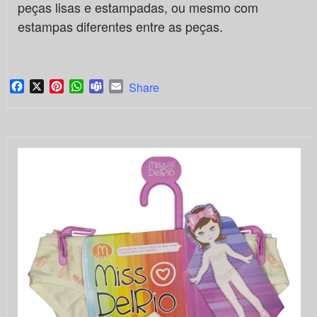
peças lisas e estampadas, ou mesmo com
estampas diferentes entre as peças.
Facebook
X
Pinterest
WhatsApp
Teams
Email
Share