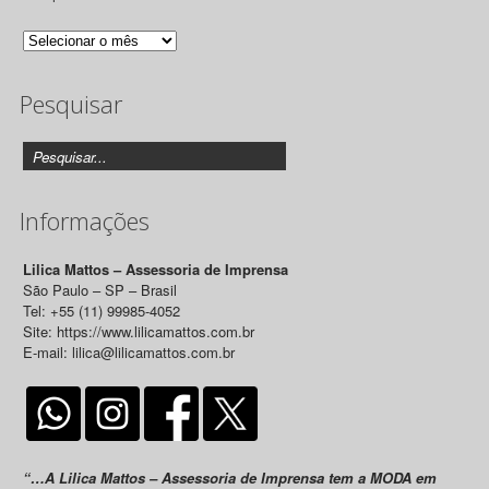
Arquivo
de
Pesquisar
Releases
Informações
Lilica Mattos – Assessoria de Imprensa
São Paulo – SP – Brasil
Tel: +55 (11) 99985-4052
Site: https://www.lilicamattos.com.br
E-mail: lilica@lilicamattos.com.br
“…A Lilica Mattos – Assessoria de Imprensa tem a MODA em