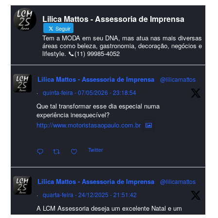
#lcmassessoria
ssessoria
#natal
#merrychristmas
#felizanonovo
Lilica Mattos - Assessoria de Imprensa
#HappyNewYear
Seguir
Foto
Tem a MODA em seu DNA, mas atua nas mais diversas
áreas como beleza, gastronomia, decoração, negócios e
lifestyle. 📞(11) 99985-4052
Visualizar no Facebook
·
Compartilhar
Lilica Mattos - Assessoria de Imprensa
@lilicamattos
Lilica Mattos - Assessoria de Imprensa
9 months ago
·
quinta-feira - 07/05/2026 - 23:18:54
Que tal transformar esse dia especial numa
A Abrafas - Associação Brasileira de Fibras Artificiais e
experiência inesquecível?
Sintéticas foi destaque na Revista Química e Derivados, na
http://www.motoristasaopaulo.com.br
extensa matéria sobre o setor "Produção de fibras químicas e as
Twitter
incertezas do mercado global".
Confira detalhes 🗞📰📈
Lilica Mattos - Assessoria de Imprensa
@lilicamattos
#sustentabilidade
#FibrasSintéticas
#EconomiaCircular
#Abrafas
·
quarta-feira - 24/12/2025 - 21:51:42
#IndústriaTêxtil
A LCM Assessoria deseja um excelente Natal e um
Foto
2026 repleto de conquistas e realizações para todos