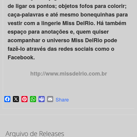
de ligar os pontos; objetos fofos para colorir;
caça-palavras e até mesmo bonequinhas para
vestir com a lingerie Miss DelRio. Há também
espaço para anotações e, quem quiser
acompanhar o universo Miss DelRio pode
fazê-lo através das redes sociais como o
Facebook.
http://www.missdelrio.com.br
Facebook
X
Pinterest
WhatsApp
Teams
Email
Share
Arquivo de Releases