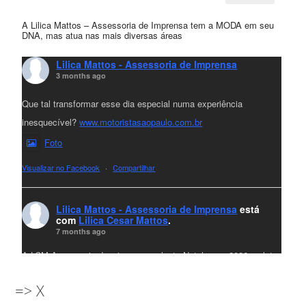
A Lilica Mattos – Assessoria de Imprensa tem a MODA em seu
DNA, mas atua nas mais diversas áreas
Lilica Mattos - Assessoria de Imprensa
3 months ago
Que tal transformar esse dia especial numa experiência
inesquecível?
www.motoristasaopaulo.com.br
Foto
Visualizar no Facebook
·
Compartilhar
Lilica Mattos - Assessoria de Imprensa
está
com
Lilica Cesar Mattos
.
7 months ago
A LCM Assessoria deseja um excelente Natal e um 2026 repleto
de conquistas e realizações para todos clientes, jornalistas e
=> X
amigos que sempre nos acompanham!🎄✨🥂❤️