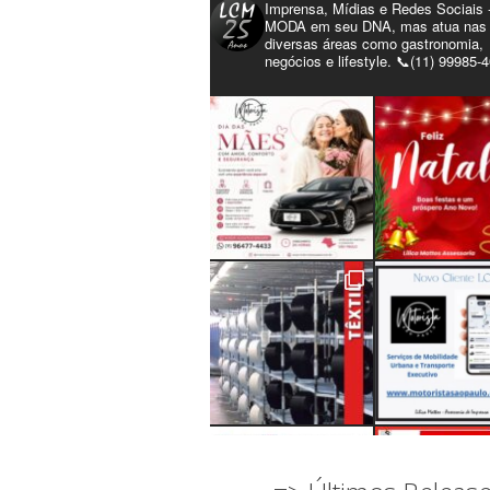
Imprensa, Mídias e Redes Sociais 
MODA em seu DNA, mas atua nas
diversas áreas como gastronomia,
negócios e lifestyle. 📞(11) 99985-