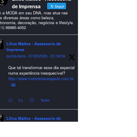
de Imprensa
Seguir
 a MODA em seu DNA, mas atua nas
s diversas áreas como beleza,
tronomia, decoração, negócios e lifestyle.
11) 99985-4052
Lilica Mattos - Assessoria de
Imprensa
quinta-feira - 07/05/2026 - 23:18:54
Que tal transformar esse dia especial
numa experiência inesquecível?
http://www.motoristasaopaulo.com.br
Twitter
Lilica Mattos - Assessoria de
Imprensa
quarta-feira - 24/12/2025 - 21:51:42