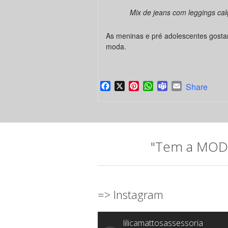
Mix de jeans com leggings cal
As meninas e pré adolescentes gosta
moda.
Facebook
X
Pinterest
WhatsApp
Teams
Email
Share
"Tem a MODA 
=> Instagram
lilicamattosassessoria