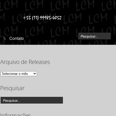
\\
Contato
Arquivo de Releases
Arquivo
de
Releases
Pesquisar
Informações