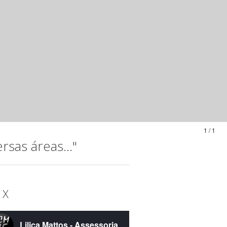
1 / 1
sas áreas..."
 X
Lilica Mattos - Assessoria