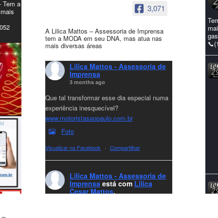
- Tem a
3,071
 mais
Tem
4052
mai
A Lilica Mattos – Assessoria de Imprensa
gas
tem a MODA em seu DNA, mas atua nas
📞(
mais diversas áreas
Lilica Mattos - Assessoria de
Imprensa
3 months ago
Que tal transformar esse dia especial numa
experiência inesquecível?
www.motoristasaopaulo.com.br
Foto
Visualizar no Facebook
·
Compartilhar
Lilica Mattos - Assessoria de
Imprensa
está com
Lilica
Cesar Mattos
.
8 months ago
A LCM Assessoria deseja um excelente