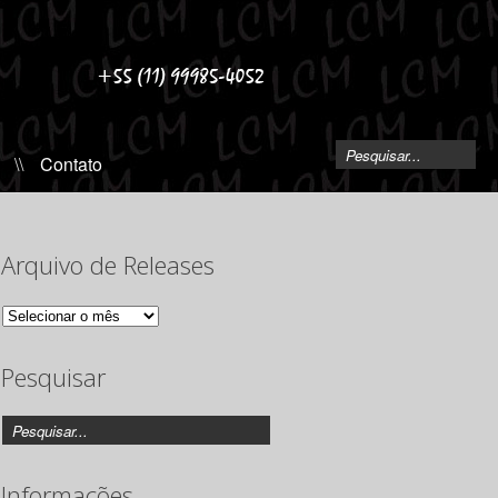
\\
Contato
Arquivo de Releases
Arquivo
de
Releases
Pesquisar
Informações