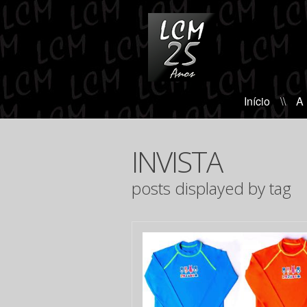
Início
\\
A
INVISTA
posts displayed by tag