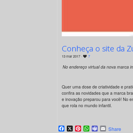
Conheça o site da 
13 mar 2017 ·
7
No endereço virtual da nova marca inf
Quer uma dose de criatividade e prat
confira as novidades que a marca br
e inovação preparou para você! No end
que rola no mundo infantil.
Facebook
X
Pinterest
WhatsApp
Teams
Email
Share