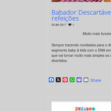
Babador Descartável
refeições
05 abr 2017 ·
9
Muito mais funcio
Sempre trazendo novidades para o dia
segmento
baby & kids
com o DNA em t
que vai tornar muito mais simples os
divertidos.
Facebook
X
Pinterest
WhatsApp
Teams
Email
Share