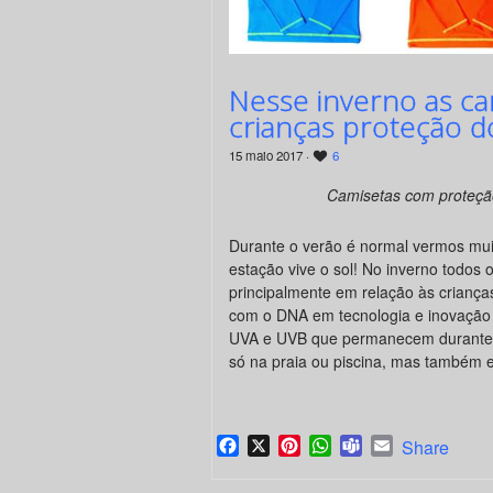
Nesse inverno as c
crianças proteção d
15 maio 2017 ·
6
Camisetas com proteção
Durante o verão é normal vermos mu
estação vive o sol! No inverno todos
principalmente em relação às criança
com o DNA em tecnologia e inovação 
UVA e UVB que permanecem durante to
só na praia ou piscina, mas também em
Facebook
X
Pinterest
WhatsApp
Teams
Email
Share