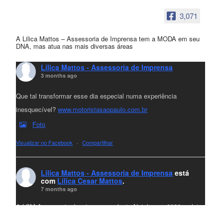
3,071
A Lilica Mattos – Assessoria de Imprensa tem a MODA em seu
DNA, mas atua nas mais diversas áreas
Lilica Mattos - Assessoria de Imprensa
3 months ago
Que tal transformar esse dia especial numa experiência
inesquecível?
www.motoristasaopaulo.com.br
Foto
Visualizar no Facebook
·
Compartilhar
Lilica Mattos - Assessoria de Imprensa
está
com
Lilica Cesar Mattos
.
7 months ago
A LCM Assessoria deseja um excelente Natal e um 2026 repleto
de conquistas e realizações para todos clientes, jornalistas e