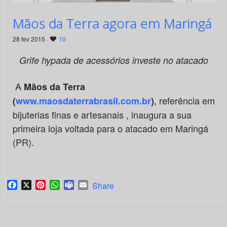
Mãos da Terra agora em Maringá
28 fev 2015 ·
10
Grife hypada de acessórios investe no atacado
A
Mãos da Terra
, referência em
(
www.maosdaterrabrasil.com.br
)
bijuterias finas e artesanais , inaugura a sua
primeira loja voltada para o atacado em Maringá
(PR).
Facebook
X
Pinterest
WhatsApp
Teams
Email
Share