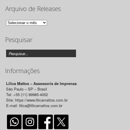
Arquivo de Releases
Arquivo
de
Pesquisar
Releases
Informações
Lilica Mattos – Assessoria de Imprensa
São Paulo – SP – Brasil
Tel: +55 (11) 99985-4052
Site: https://www.lilicamattos.com.br
E-mail: lilica@lilicamattos.com.br