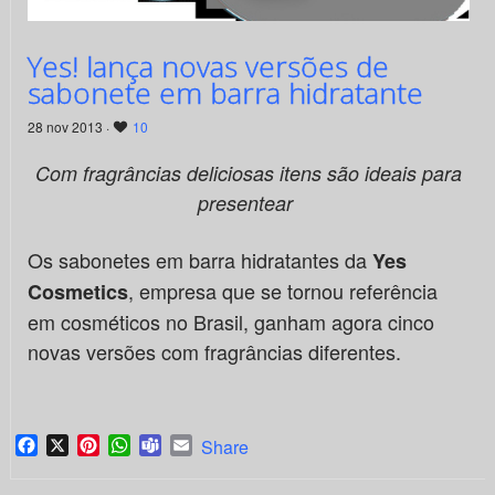
Yes! lança novas versões de
sabonete em barra hidratante
28 nov 2013 ·
10
Com fragrâncias deliciosas itens são ideais para
presentear
Os sabonetes em barra hidratantes da
Yes
, empresa que se tornou referência
Cosmetics
em cosméticos no Brasil, ganham agora cinco
novas versões com fragrâncias diferentes.
Facebook
X
Pinterest
WhatsApp
Teams
Email
Share