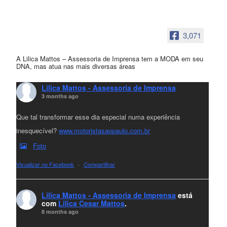
3,071
A Lilica Mattos – Assessoria de Imprensa tem a MODA em seu
DNA, mas atua nas mais diversas áreas
Lilica Mattos - Assessoria de Imprensa
3 months ago
Que tal transformar esse dia especial numa experiência
inesquecível?
www.motoristasaopaulo.com.br
Foto
Visualizar no Facebook
·
Compartilhar
Lilica Mattos - Assessoria de Imprensa
está
com
Lilica Cesar Mattos
.
8 months ago