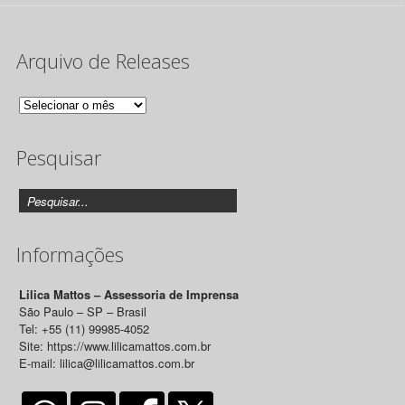
Arquivo de Releases
Arquivo
de
Pesquisar
Releases
Informações
Lilica Mattos – Assessoria de Imprensa
São Paulo – SP – Brasil
Tel: +55 (11) 99985-4052
Site: https://www.lilicamattos.com.br
E-mail: lilica@lilicamattos.com.br