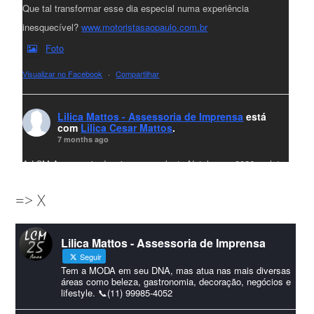
Que tal transformar esse dia especial numa experiência
inesquecível?
www.motoristasaopaulo.com.br
Foto
Visualizar no Facebook
·
Compartilhar
Lilica Mattos - Assessoria de Imprensa
está
com
Lilica Cesar Mattos
.
7 months ago
A LCM Assessoria deseja um excelente Natal e um 2026 repleto
de conquistas e realizações para todos clientes, jornalistas e
=> X
amigos que sempre nos acompanham!🎄✨🥂❤️
#lcmassessoria
ssessoria
#natal
#merrychristmas
#felizanonovo
Lilica Mattos - Assessoria de Imprensa
#HappyNewYear
Seguir
Foto
Tem a MODA em seu DNA, mas atua nas mais diversas
áreas como beleza, gastronomia, decoração, negócios e
lifestyle. 📞(11) 99985-4052
Visualizar no Facebook
·
Compartilhar