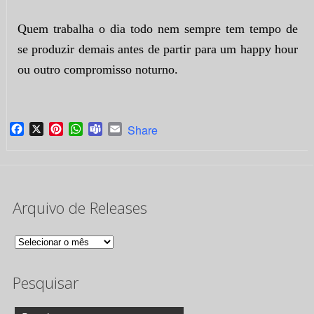
Quem trabalha o dia todo nem sempre tem tempo de
se produzir demais antes de partir para um happy hour
ou outro compromisso noturno.
Facebook
X
Pinterest
WhatsApp
Teams
Email
Share
Arquivo de Releases
Arquivo
de
Pesquisar
Releases