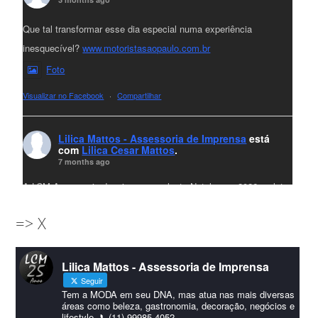
Que tal transformar esse dia especial numa experiência
inesquecível?
www.motoristasaopaulo.com.br
Foto
Visualizar no Facebook
·
Compartilhar
Lilica Mattos - Assessoria de Imprensa
está
com
Lilica Cesar Mattos
.
7 months ago
A LCM Assessoria deseja um excelente Natal e um 2026 repleto
de conquistas e realizações para todos clientes, jornalistas e
=> X
amigos que sempre nos acompanham!🎄✨🥂❤️
#lcmassessoria
ssessoria
#natal
#merrychristmas
#felizanonovo
Lilica Mattos - Assessoria de Imprensa
#HappyNewYear
Seguir
Foto
Tem a MODA em seu DNA, mas atua nas mais diversas
áreas como beleza, gastronomia, decoração, negócios e
lifestyle. 📞(11) 99985-4052
Visualizar no Facebook
·
Compartilhar