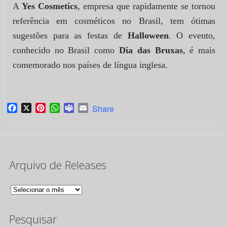
A
Yes Cosmetics
, empresa que rapidamente se tornou
referência em cosméticos no Brasil, tem ótimas
sugestões para as festas de
Halloween
. O evento,
conhecido no Brasil como
Dia das Bruxas
, é mais
comemorado nos países de língua inglesa.
Facebook
X
Pinterest
WhatsApp
Teams
Email
Share
Arquivo de Releases
Arquivo
de
Pesquisar
Releases