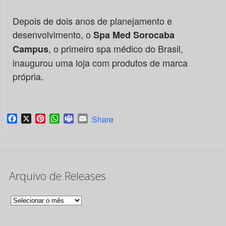
Depois de dois anos de planejamento e
desenvolvimento, o
Spa Med Sorocaba
, o primeiro spa médico do Brasil,
Campus
inaugurou uma loja com produtos de marca
própria.
Facebook
X
Pinterest
WhatsApp
Teams
Email
Share
Arquivo de Releases
Arquivo
de