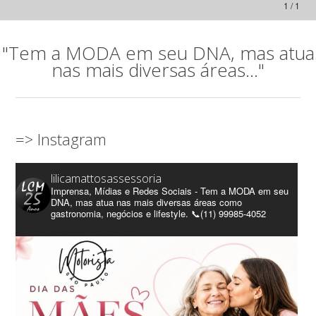
1 / 1
"Tem a MODA em seu DNA, mas atua
nas mais diversas áreas..."
=> Instagram
lilicamattosassessoria
Imprensa, Mídias e Redes Sociais - Tem a MODA em seu
DNA, mas atua nas mais diversas áreas como
gastronomia, negócios e lifestyle. 📞(11) 99985-4052