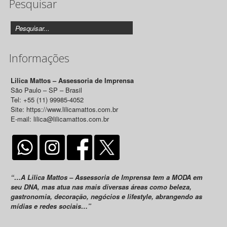
Pesquisar
Releases
Informações
Lilica Mattos – Assessoria de Imprensa
São Paulo – SP – Brasil
Tel: +55 (11) 99985-4052
Site: https://www.lilicamattos.com.br
E-mail: lilica@lilicamattos.com.br
“…A Lilica Mattos – Assessoria de Imprensa tem a MODA em
seu DNA, mas atua nas mais diversas áreas como beleza,
gastronomia, decoração, negócios e lifestyle, abrangendo as
mídias e redes sociais…”