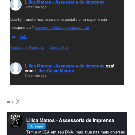
Lilica Mattos - Assessoria de Imprensa
3 months ago
Que tal transformar esse dia especial numa experiência
inesquecível?
www.motoristasaopaulo.com.br
Foto
Visualizar no Facebook
·
Compartilhar
Lilica Mattos - Assessoria de Imprensa
está
com
Lilica Cesar Mattos
.
7 months ago
A LCM Assessoria deseja um excelente Natal e um 2026 repleto
de conquistas e realizações para todos clientes, jornalistas e
=> X
amigos que sempre nos acompanham!🎄✨🥂❤️
#lcmassessoria
ssessoria
#natal
#merrychristmas
#felizanonovo
Lilica Mattos - Assessoria de Imprensa
#HappyNewYear
Seguir
Foto
Tem a MODA em seu DNA, mas atua nas mais diversas