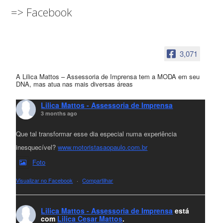
=> Facebook
3,071
A Lilica Mattos – Assessoria de Imprensa tem a MODA em seu
DNA, mas atua nas mais diversas áreas
Lilica Mattos - Assessoria de Imprensa
3 months ago
Que tal transformar esse dia especial numa experiência
inesquecível?
www.motoristasaopaulo.com.br
Foto
Visualizar no Facebook
·
Compartilhar
Lilica Mattos - Assessoria de Imprensa
está
com
Lilica Cesar Mattos
.