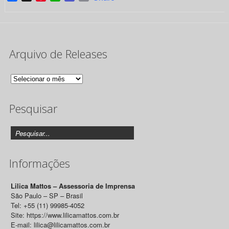
Arquivo de Releases
Arquivo
de
Pesquisar
Releases
Informações
Lilica Mattos – Assessoria de Imprensa
São Paulo – SP – Brasil
Tel: +55 (11) 99985-4052
Site: https://www.lilicamattos.com.br
E-mail: lilica@lilicamattos.com.br