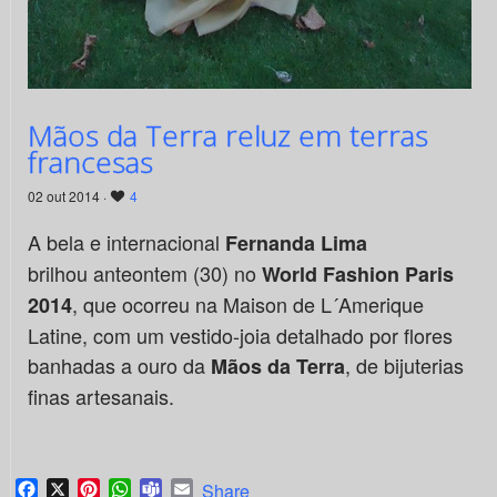
Mãos da Terra reluz em terras
francesas
02 out 2014 ·
4
A bela e internacional
Fernanda Lima
brilhou anteontem (30) no
World Fashion Paris
, que ocorreu na Maison de L´Amerique
2014
Latine, com um vestido-joia detalhado por flores
banhadas a ouro da
, de bijuterias
Mãos da Terra
finas artesanais.
Facebook
X
Pinterest
WhatsApp
Teams
Email
Share