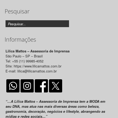
de
Pesquisar
Releases
Informações
Lilica Mattos – Assessoria de Imprensa
São Paulo – SP – Brasil
Tel: +55 (11) 99985-4052
Site: https://www.lilicamattos.com.br
E-mail: lilica@lilicamattos.com.br
“…A Lilica Mattos – Assessoria de Imprensa tem a MODA em
seu DNA, mas atua nas mais diversas áreas como beleza,
gastronomia, decoração, negócios e lifestyle, abrangendo as
mídias e redes sociais…”