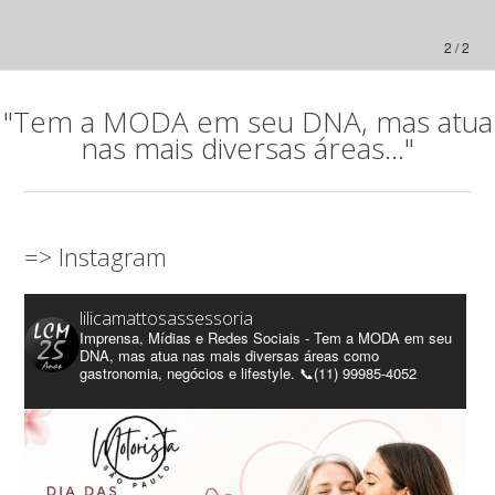
2 / 2
"Tem a MODA em seu DNA, mas atua
nas mais diversas áreas..."
=> Instagram
lilicamattosassessoria
Imprensa, Mídias e Redes Sociais - Tem a MODA em seu
DNA, mas atua nas mais diversas áreas como
gastronomia, negócios e lifestyle. 📞(11) 99985-4052