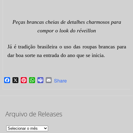
Peças brancas cheias de detalhes charmosos para
compor o look do réveillon
Já é tradição brasileira o uso das roupas brancas para
dar boa sorte na entrada do ano que se inicia.
Facebook
X
Pinterest
WhatsApp
Teams
Email
Share
Arquivo de Releases
Arquivo