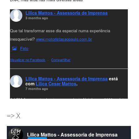
Lilica Mattos - Assessoria de Imprensa
3 months ago
Que tal transformar esse dia especial numa experiência
inesquecível?
www.motoristasaopaulo.com.br
Foto
Visualizar no Facebook
·
Compartilhar
Lilica Mattos - Assessoria de Imprensa
está
com
Lilica Cesar Mattos
.
7 months ago
A LCM Assessoria deseja um excelente Natal e um 2026 repleto
de conquistas e realizações para todos clientes, jornalistas e
=> X
amigos que sempre nos acompanham!🎄✨🥂❤️
#lcmassessoria
ssessoria
#natal
#merrychristmas
#felizanonovo
Lilica Mattos - Assessoria de Imprensa
#HappyNewYear