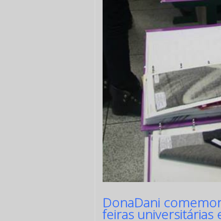
DonaDani comemora 
feiras universitári