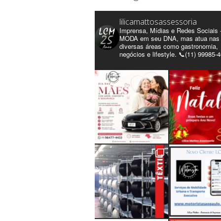
lilicamattosassessoria
Imprensa, Mídias e Redes Sociais 
MODA em seu DNA, mas atua nas
diversas áreas como gastronomia,
negócios e lifestyle. 📞(11) 99985-