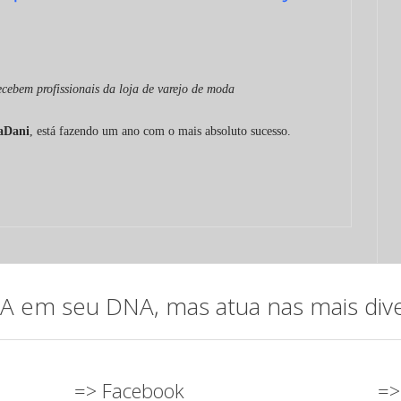
cebem profissionais da loja de varejo de moda
aDani
, está fazendo um ano com o mais absoluto sucesso.
em seu DNA, mas atua nas mais diver
=> Facebook
=>