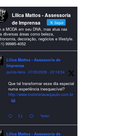
Lilica Mattos - Assessoria
de Imprensa
Seguir
 a MODA em seu DNA, mas atua nas
s diversas áreas como beleza,
tronomia, decoração, negócios e lifestyle.
11) 99985-4052
Lilica Mattos - Assessoria de
Imprensa
quinta-feira - 07/05/2026 - 23:18:54
Que tal transformar esse dia especial
numa experiência inesquecível?
http://www.motoristasaopaulo.com.br
Twitter
Lilica Mattos - Assessoria de