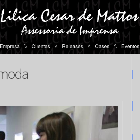
 Empresa
\\
Clientes
\\
Releases
\\
Cases
\\
Eventos
 moda