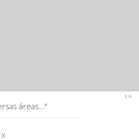
1 / 1
sas áreas..."
 X