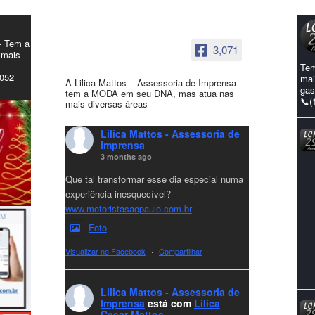
- Tem a
3,071
 mais
Tem
4052
mai
A Lilica Mattos – Assessoria de Imprensa
gas
tem a MODA em seu DNA, mas atua nas
📞(
mais diversas áreas
Lilica Mattos - Assessoria de
Imprensa
3 months ago
Que tal transformar esse dia especial numa
experiência inesquecível?
www.motoristasaopaulo.com.br
Foto
Visualizar no Facebook
·
Compartilhar
Lilica Mattos - Assessoria de
Imprensa
está com
Lilica
Cesar Mattos
.