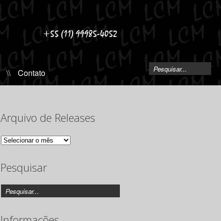
\\
Contato
Arquivo de Releases
Arquivo
de
Releases
Pesquisar
Informações