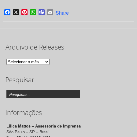
Facebook
X
Pinterest
WhatsApp
Teams
Email
Share
Arquivo de Releases
Arquivo
de
Pesquisar
Releases
Informações
Lilica Mattos – Assessoria de Imprensa
São Paulo – SP – Brasil