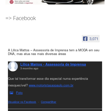
=> Facebook
3,071
A Lilica Mattos – Assessoria de Imprensa tem a MODA em seu
DNA, mas atua nas mais diversas áreas
Lilica Mattos - Assessoria de Imprensa
3 months ago
Que tal transformar esse dia especial numa experiência
inesquecível?
www.motoristasaopaulo.com.br
Foto
Visualizar no Facebook
·
Compartilhar