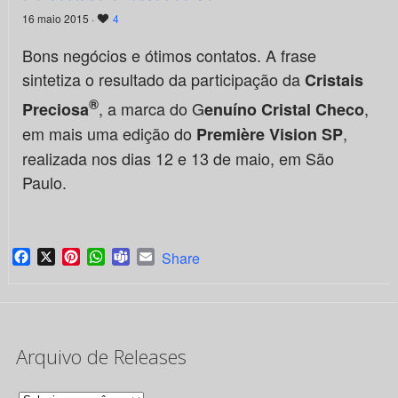
16 maio 2015 ·
4
Bons negócios e ótimos contatos. A frase
sintetiza o resultado da participação da
Cristais
®
, a marca do G
,
Preciosa
enuíno Cristal Checo
em mais uma edição do
,
Première Vision SP
realizada nos dias 12 e 13 de maio, em São
Paulo.
Facebook
X
Pinterest
WhatsApp
Teams
Email
Share
Arquivo de Releases