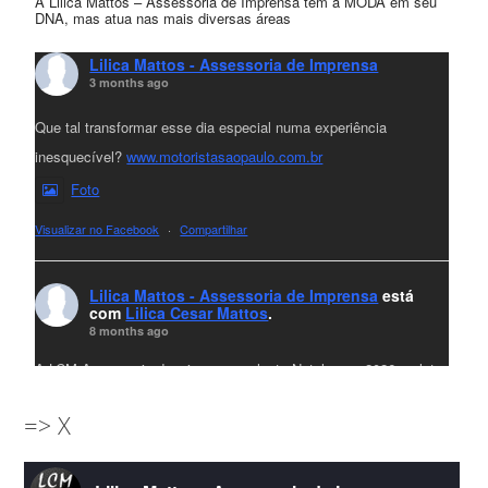
A Lilica Mattos – Assessoria de Imprensa tem a MODA em seu
DNA, mas atua nas mais diversas áreas
Lilica Mattos - Assessoria de Imprensa
3 months ago
Que tal transformar esse dia especial numa experiência
inesquecível?
www.motoristasaopaulo.com.br
Foto
Visualizar no Facebook
·
Compartilhar
Lilica Mattos - Assessoria de Imprensa
está
com
Lilica Cesar Mattos
.
8 months ago
A LCM Assessoria deseja um excelente Natal e um 2026 repleto
de conquistas e realizações para todos clientes, jornalistas e
=> X
amigos que sempre nos acompanham!🎄✨🥂❤️
#lcmassessoria
ssessoria
#natal
#merrychristmas
#felizanonovo