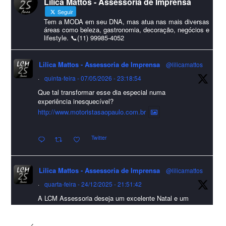
Lilica Mattos - Assessoria de Imprensa
#HappyNewYear
Seguir
Foto
Tem a MODA em seu DNA, mas atua nas mais diversas
áreas como beleza, gastronomia, decoração, negócios e
lifestyle. 📞(11) 99985-4052
Visualizar no Facebook
·
Compartilhar
Lilica Mattos - Assessoria de Imprensa
@lilicamattos
Lilica Mattos - Assessoria de Imprensa
9 months ago
·
quinta-feira - 07/05/2026 - 23:18:54
Que tal transformar esse dia especial numa
A Abrafas - Associação Brasileira de Fibras Artificiais e
experiência inesquecível?
Sintéticas foi destaque na Revista Química e Derivados, na
http://www.motoristasaopaulo.com.br
extensa matéria sobre o setor "Produção de fibras químicas e as
Twitter
incertezas do mercado global".
Confira detalhes 🗞📰📈
Lilica Mattos - Assessoria de Imprensa
@lilicamattos
#sustentabilidade
#FibrasSintéticas
#EconomiaCircular
#Abrafas
·
quarta-feira - 24/12/2025 - 21:51:42
#IndústriaTêxtil
A LCM Assessoria deseja um excelente Natal e um
Foto
2026 repleto de conquistas e realizações para todos
clientes, jornalistas e amigos que sempre nos
Visualizar no Facebook
·
Compartilhar
acompanham!🎄✨🥂❤️