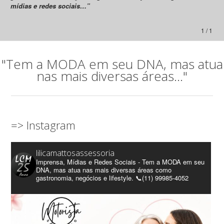
mídias e redes sociais…”
1 / 1
"Tem a MODA em seu DNA, mas atua
nas mais diversas áreas..."
=> Instagram
lilicamattosassessoria
Imprensa, Mídias e Redes Sociais - Tem a MODA em seu
DNA, mas atua nas mais diversas áreas como
gastronomia, negócios e lifestyle. 📞(11) 99985-4052