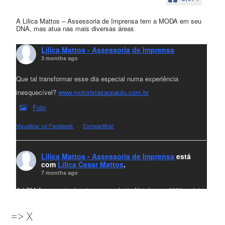
A Lilica Mattos – Assessoria de Imprensa tem a MODA em seu
DNA, mas atua nas mais diversas áreas
Lilica Mattos - Assessoria de Imprensa
3 months ago
Que tal transformar esse dia especial numa experiência
inesquecível?
www.motoristasaopaulo.com.br
Foto
Visualizar no Facebook
·
Compartilhar
Lilica Mattos - Assessoria de Imprensa
está
com
Lilica Cesar Mattos
.
7 months ago
A LCM Assessoria deseja um excelente Natal e um 2026 repleto
de conquistas e realizações para todos clientes, jornalistas e
=> X
amigos que sempre nos acompanham!🎄✨🥂❤️