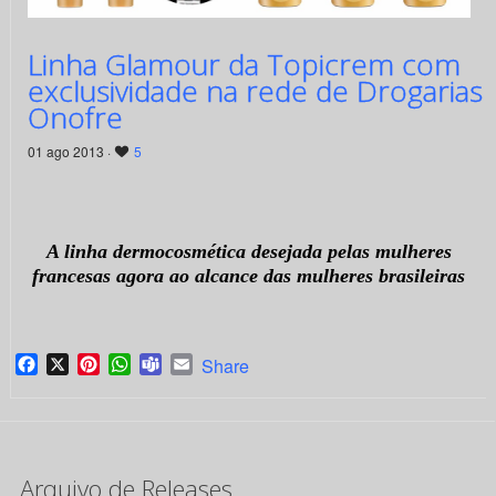
Linha Glamour da Topicrem com
exclusividade na rede de Drogarias
Onofre
01 ago 2013 ·
5
A linha
dermocosmética
desejada pelas mulheres
francesas agora ao alcance das mulheres brasileiras
Facebook
X
Pinterest
WhatsApp
Teams
Email
Share
Arquivo de Releases