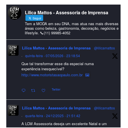
#lcmassessoria
ssessoria
#natal
#merrychristmas
#felizanonovo
Lilica Mattos - Assessoria de Imprensa
#HappyNewYear
Seguir
Foto
Tem a MODA em seu DNA, mas atua nas mais diversas
áreas como beleza, gastronomia, decoração, negócios e
lifestyle. 📞(11) 99985-4052
Visualizar no Facebook
·
Compartilhar
Lilica Mattos - Assessoria de Imprensa
@lilicamattos
Lilica Mattos - Assessoria de Imprensa
9 months ago
·
quinta-feira - 07/05/2026 - 23:18:54
Que tal transformar esse dia especial numa
A Abrafas - Associação Brasileira de Fibras Artificiais e
experiência inesquecível?
Sintéticas foi destaque na Revista Química e Derivados, na
http://www.motoristasaopaulo.com.br
extensa matéria sobre o setor "Produção de fibras químicas e as
Twitter
incertezas do mercado global".
Confira detalhes 🗞📰📈
Lilica Mattos - Assessoria de Imprensa
@lilicamattos
#sustentabilidade
#FibrasSintéticas
#EconomiaCircular
#Abrafas
·
quarta-feira - 24/12/2025 - 21:51:42
#IndústriaTêxtil
A LCM Assessoria deseja um excelente Natal e um
Foto