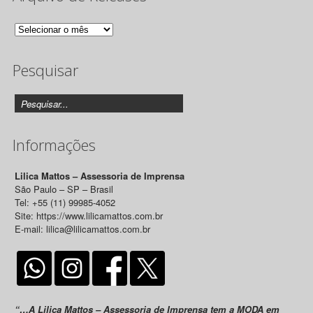
Arquivo
de
Pesquisar
Releases
Informações
Lilica Mattos – Assessoria de Imprensa
São Paulo – SP – Brasil
Tel: +55 (11) 99985-4052
Site: https://www.lilicamattos.com.br
E-mail: lilica@lilicamattos.com.br
“…A Lilica Mattos – Assessoria de Imprensa tem a MODA em