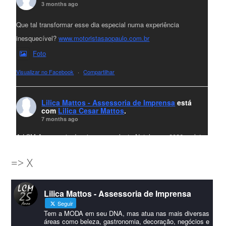
3 months ago
Que tal transformar esse dia especial numa experiência
inesquecível?
www.motoristasaopaulo.com.br
Foto
Visualizar no Facebook
·
Compartilhar
Lilica Mattos - Assessoria de Imprensa
está
com
Lilica Cesar Mattos
.
7 months ago
A LCM Assessoria deseja um excelente Natal e um 2026 repleto
de conquistas e realizações para todos clientes, jornalistas e
=> X
amigos que sempre nos acompanham!🎄✨🥂❤️
#lcmassessoria
ssessoria
#natal
#merrychristmas
#felizanonovo
Lilica Mattos - Assessoria de Imprensa
#HappyNewYear
Seguir
Foto
Tem a MODA em seu DNA, mas atua nas mais diversas
áreas como beleza, gastronomia, decoração, negócios e