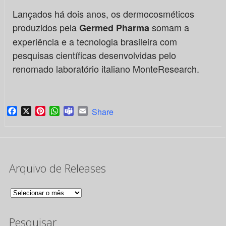
Lançados há dois anos, os dermocosméticos
produzidos pela
somam a
Germed Pharma
experiência e a tecnologia brasileira com
pesquisas científicas desenvolvidas pelo
renomado laboratório italiano MonteResearch.
Facebook
X
Pinterest
WhatsApp
Teams
Email
Share
Arquivo de Releases
Arquivo
de
Pesquisar
Releases