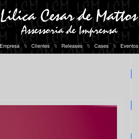
 Empresa
\\
Clientes
\\
Releases
\\
Cases
\\
Eventos