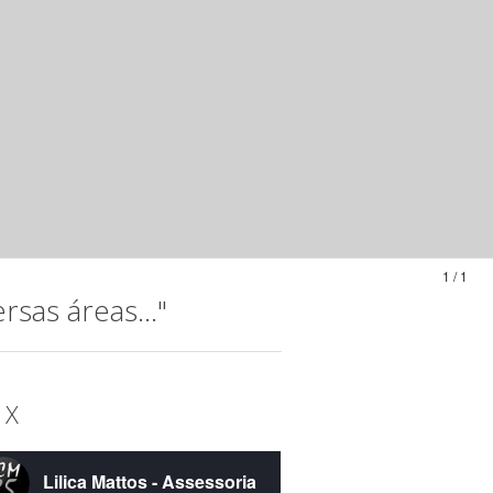
1 / 1
sas áreas..."
 X
Lilica Mattos - Assessoria