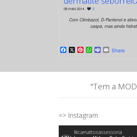
dermatite seborreic
08 maio 2014 ·
2
Com Climbazol, D-Pantenol e ativo
caspa, mas ainda hidrat
Facebook
X
Pinterest
WhatsApp
Teams
Email
Share
"Tem a MODA 
=> Instagram
lilicamattosassessoria