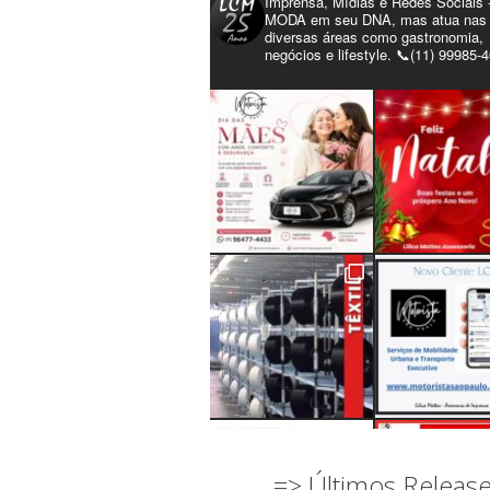
Imprensa, Mídias e Redes Sociais 
MODA em seu DNA, mas atua nas
diversas áreas como gastronomia,
negócios e lifestyle. 📞(11) 99985-
=> Últimos Releas