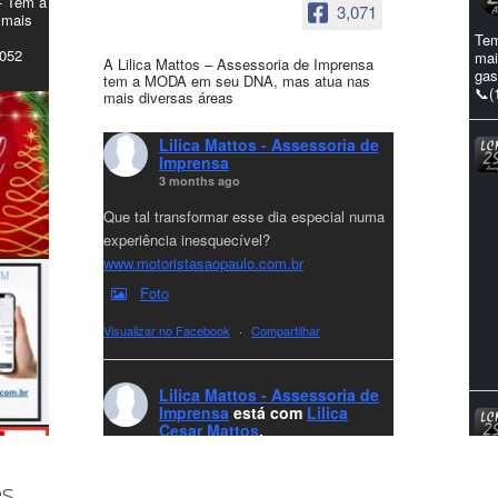
- Tem a
3,071
 mais
Tem
4052
mai
A Lilica Mattos – Assessoria de Imprensa
gas
tem a MODA em seu DNA, mas atua nas
📞(
mais diversas áreas
Lilica Mattos - Assessoria de
Imprensa
3 months ago
Que tal transformar esse dia especial numa
experiência inesquecível?
www.motoristasaopaulo.com.br
Foto
Visualizar no Facebook
·
Compartilhar
Lilica Mattos - Assessoria de
Imprensa
está com
Lilica
Cesar Mattos
.
7 months ago
A LCM Assessoria deseja um excelente
es