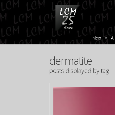
Início
\\
A
dermatite
posts displayed by tag