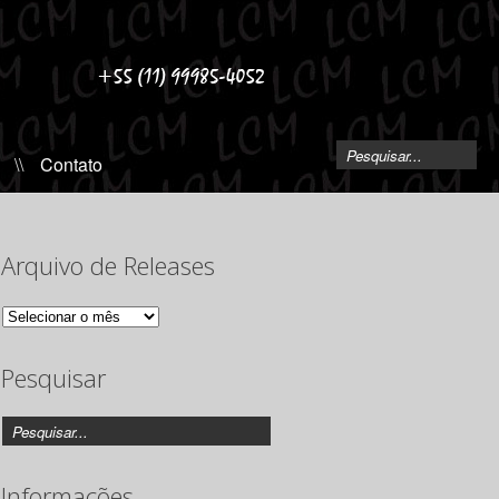
\\
Contato
Arquivo de Releases
Arquivo
de
Releases
Pesquisar
Informações