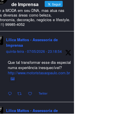
de Imprensa
Seguir
 a MODA em seu DNA, mas atua nas
s diversas áreas como beleza,
tronomia, decoração, negócios e lifestyle.
11) 99985-4052
Lilica Mattos - Assessoria de
Imprensa
quinta-feira - 07/05/2026 - 23:18:54
Que tal transformar esse dia especial
numa experiência inesquecível?
http://www.motoristasaopaulo.com.br
Twitter
Lilica Mattos - Assessoria de
Imprensa
quarta-feira - 24/12/2025 - 21:51:42