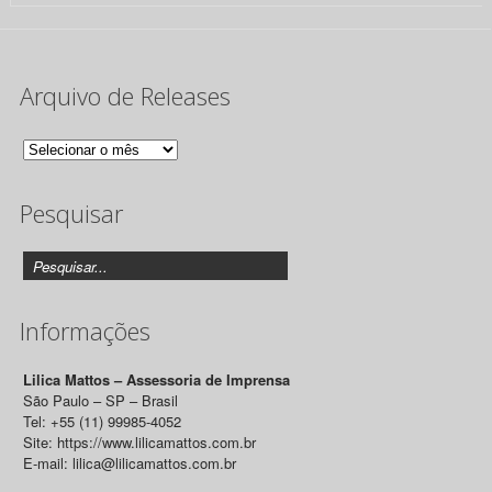
Arquivo de Releases
Arquivo
de
Pesquisar
Releases
Informações
Lilica Mattos – Assessoria de Imprensa
São Paulo – SP – Brasil
Tel: +55 (11) 99985-4052
Site: https://www.lilicamattos.com.br
E-mail: lilica@lilicamattos.com.br