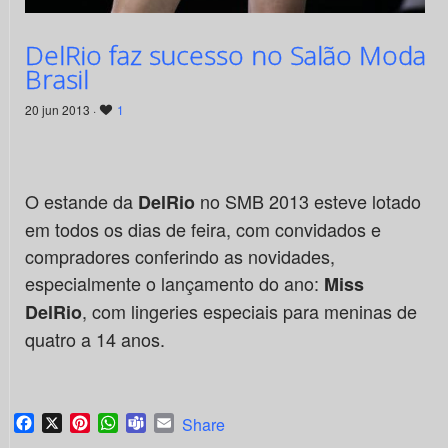
DelRio faz sucesso no Salão Moda
Brasil
20 jun 2013 ·
1
O estande da
no SMB 2013 esteve lotado
DelRio
em todos os dias de feira, com convidados e
compradores conferindo as novidades,
especialmente o lançamento do ano:
Miss
, com lingeries especiais para meninas de
DelRio
quatro a 14 anos.
Facebook
X
Pinterest
WhatsApp
Teams
Email
Share