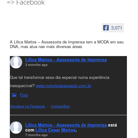
=> Facebook
3,071
A Lilica Mattos – Assessoria de Imprensa tem a MODA em seu
DNA, mas atua nas mais diversas áreas
Lilica Mattos - Assessoria de Imprensa
3 months ago
Que tal transformar esse dia especial numa experiência
inesquecível?
www.motoristasaopaulo.com.br
Foto
Visualizar no Facebook
·
Compartilhar
Lilica Mattos - Assessoria de Imprensa
está
com
Lilica Cesar Mattos
.
7 months ago