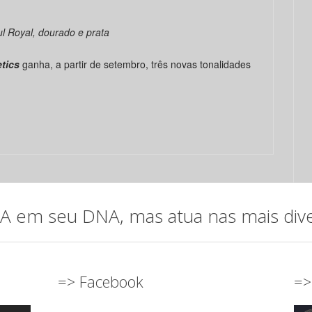
l Royal, dourado e prata
tics
ganha, a partir de setembro, três novas tonalidades
em seu DNA, mas atua nas mais diver
=> Facebook
=>