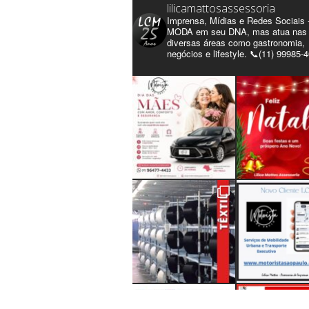
lilicamattosassessoria
Imprensa, Mídias e Redes Sociais 
MODA em seu DNA, mas atua nas
diversas áreas como gastronomia,
negócios e lifestyle. 📞(11) 99985-