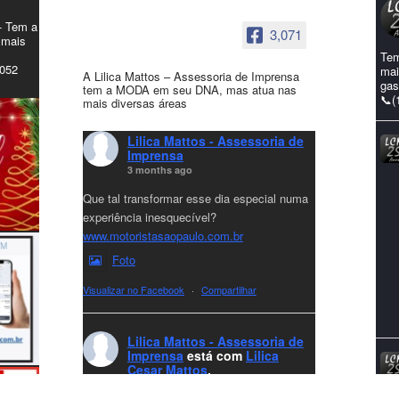
- Tem a
3,071
 mais
Tem
4052
mai
A Lilica Mattos – Assessoria de Imprensa
gas
tem a MODA em seu DNA, mas atua nas
📞(
mais diversas áreas
Lilica Mattos - Assessoria de
Imprensa
3 months ago
Que tal transformar esse dia especial numa
experiência inesquecível?
www.motoristasaopaulo.com.br
Foto
Visualizar no Facebook
·
Compartilhar
Lilica Mattos - Assessoria de
Imprensa
está com
Lilica
Cesar Mattos
.
7 months ago