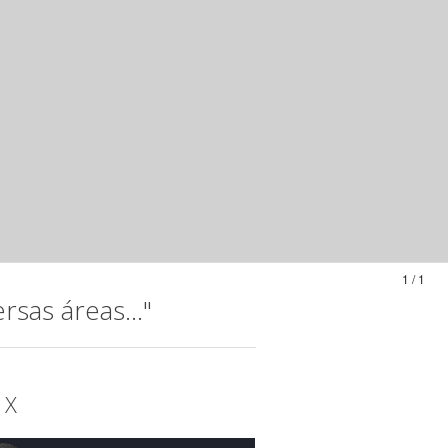
1 / 1
sas áreas..."
 X