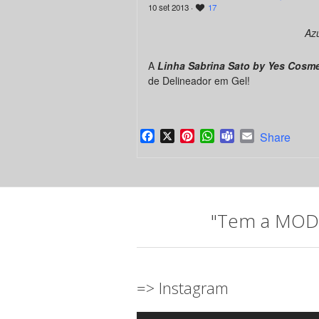
10 set 2013 ·
17
Azu
A
Linha Sabrina Sato by Yes Cosme
de Delineador em Gel!
Facebook
X
Pinterest
WhatsApp
Teams
Email
Share
"Tem a MODA 
=> Instagram