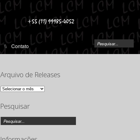
\\
Contato
Arquivo de Releases
Arquivo
de
Releases
Pesquisar
Informações