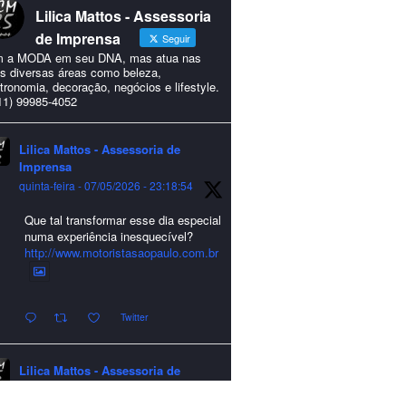
Lilica Mattos - Assessoria
de Imprensa
Seguir
 a MODA em seu DNA, mas atua nas
s diversas áreas como beleza,
tronomia, decoração, negócios e lifestyle.
11) 99985-4052
Lilica Mattos - Assessoria de
Imprensa
quinta-feira - 07/05/2026 - 23:18:54
Que tal transformar esse dia especial
numa experiência inesquecível?
http://www.motoristasaopaulo.com.br
Twitter
Lilica Mattos - Assessoria de
Imprensa