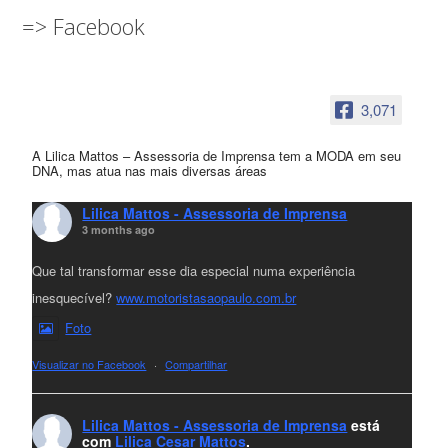
=> Facebook
3,071
A Lilica Mattos – Assessoria de Imprensa tem a MODA em seu
DNA, mas atua nas mais diversas áreas
Lilica Mattos - Assessoria de Imprensa
3 months ago
Que tal transformar esse dia especial numa experiência
inesquecível?
www.motoristasaopaulo.com.br
Foto
Visualizar no Facebook
·
Compartilhar
Lilica Mattos - Assessoria de Imprensa
está
com
Lilica Cesar Mattos
.