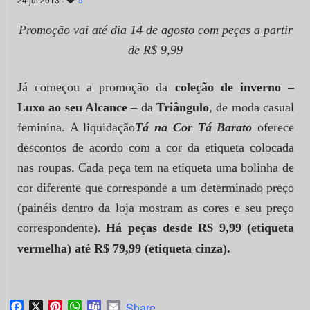
Promoção vai até dia 14 de agosto com peças a partir
de R$ 9,99
Já começou a promoção da
coleção de inverno –
Luxo ao seu Alcance
– da
Triângulo
, de moda casual
feminina. A liquidação
Tá na Cor Tá Barato
oferece
descontos de acordo com a cor da etiqueta colocada
nas roupas. Cada peça tem na etiqueta uma bolinha de
cor diferente que corresponde a um determinado preço
(painéis dentro da loja mostram as cores e seu preço
correspondente).
Há peças desde R$ 9,99 (etiqueta
vermelha) até R$ 79,99 (etiqueta cinza).
Facebook
X
Pinterest
WhatsApp
Teams
Email
Share