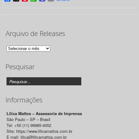
Arquivo de Releases
Arquivo
de
Pesquisar
Releases
Informações
Lilica Mattos – Assessoria de Imprensa
São Paulo – SP – Brasil
Tel: +55 (11) 99985-4052
Site: https://www.lilicamattos.com.br
E-mail: lilica@lilicamattos.com.br