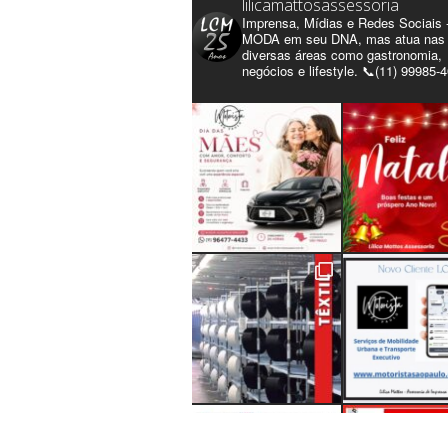
lilicamattosassessoria
Imprensa, Mídias e Redes Sociais 
MODA em seu DNA, mas atua nas
diversas áreas como gastronomia,
negócios e lifestyle. 📞(11) 99985-