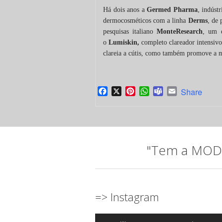
Há dois anos a
Germed Pharma
, indúst
dermocosméticos com a linha
Derms
, de 
pesquisas italiano
MonteResearch
, um 
o
Lumiskin,
completo clareador intensivo
clareia a cútis, como também promove a 
Facebook
X
Pinterest
WhatsApp
Teams
Email
Share
"Tem a MODA 
=> Instagram