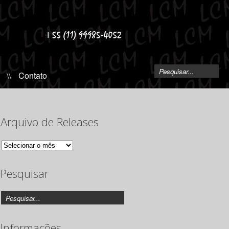
\\
Contato
Arquivo de Releases
Arquivo
de
Releases
Pesquisar
Informações