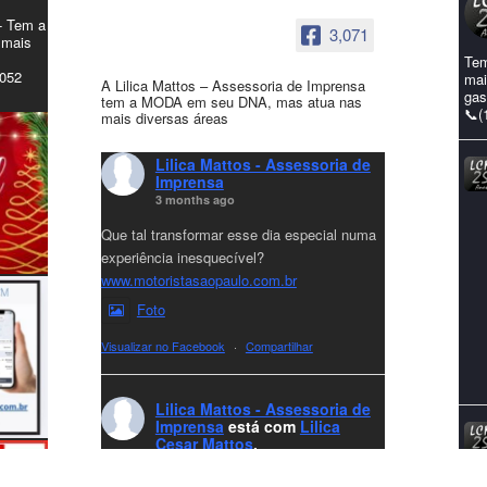
- Tem a
3,071
 mais
Tem
4052
mai
A Lilica Mattos – Assessoria de Imprensa
gas
tem a MODA em seu DNA, mas atua nas
📞(
mais diversas áreas
Lilica Mattos - Assessoria de
Imprensa
3 months ago
Que tal transformar esse dia especial numa
experiência inesquecível?
www.motoristasaopaulo.com.br
Foto
Visualizar no Facebook
·
Compartilhar
Lilica Mattos - Assessoria de
Imprensa
está com
Lilica
Cesar Mattos
.
8 months ago