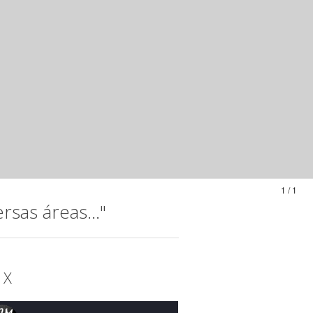
1 / 1
sas áreas..."
 X