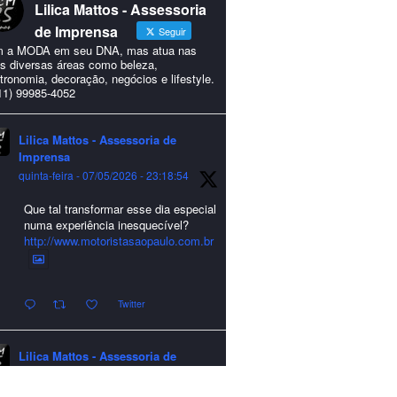
Lilica Mattos - Assessoria
de Imprensa
Seguir
 a MODA em seu DNA, mas atua nas
s diversas áreas como beleza,
tronomia, decoração, negócios e lifestyle.
11) 99985-4052
Lilica Mattos - Assessoria de
Imprensa
quinta-feira - 07/05/2026 - 23:18:54
Que tal transformar esse dia especial
numa experiência inesquecível?
http://www.motoristasaopaulo.com.br
Twitter
Lilica Mattos - Assessoria de
Imprensa
quarta-feira - 24/12/2025 - 21:51:42