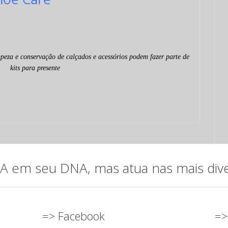
mpeza e conservação de calçados e acessórios podem fazer parte de
kits para presente
em seu DNA, mas atua nas mais diver
=> Facebook
=>