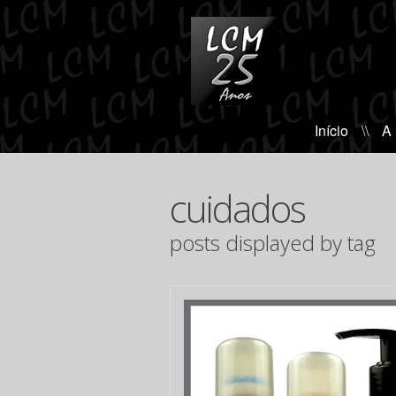
Início
\\
A
cuidados
posts displayed by tag