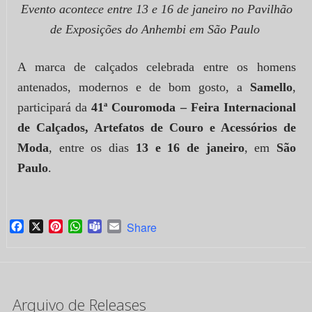
Evento acontece entre 13 e 16 de janeiro no Pavilhão
de Exposições do Anhembi em São Paulo
A marca de calçados celebrada entre os homens
antenados, modernos e de bom gosto, a
Samello
,
participará da
41ª Couromoda – Feira Internacional
de Calçados, Artefatos de Couro e Acessórios de
Moda
, entre os dias
13 e 16 de janeiro
, em
São
Paulo
.
Facebook
X
Pinterest
WhatsApp
Teams
Email
Share
Arquivo de Releases