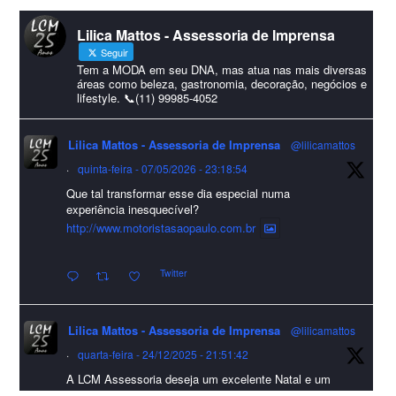
#lcmassessoria
ssessoria
#natal
#merrychristmas
#felizanonovo
Lilica Mattos - Assessoria de Imprensa
#HappyNewYear
Seguir
Foto
Tem a MODA em seu DNA, mas atua nas mais diversas
áreas como beleza, gastronomia, decoração, negócios e
lifestyle. 📞(11) 99985-4052
Visualizar no Facebook
·
Compartilhar
Lilica Mattos - Assessoria de Imprensa
@lilicamattos
Lilica Mattos - Assessoria de Imprensa
9 months ago
·
quinta-feira - 07/05/2026 - 23:18:54
Que tal transformar esse dia especial numa
A Abrafas - Associação Brasileira de Fibras Artificiais e
experiência inesquecível?
Sintéticas foi destaque na Revista Química e Derivados, na
http://www.motoristasaopaulo.com.br
extensa matéria sobre o setor "Produção de fibras químicas e as
Twitter
incertezas do mercado global".
Confira detalhes 🗞📰📈
Lilica Mattos - Assessoria de Imprensa
@lilicamattos
#sustentabilidade
#FibrasSintéticas
#EconomiaCircular
#Abrafas
·
quarta-feira - 24/12/2025 - 21:51:42
#IndústriaTêxtil
A LCM Assessoria deseja um excelente Natal e um
Foto
2026 repleto de conquistas e realizações para todos