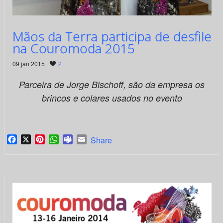
Mãos da Terra participa de desfile
na Couromoda 2015
09 jan 2015 ·
2
Parceira de Jorge Bischoff, são da empresa os
brincos e colares usados no evento
Facebook
X
Pinterest
WhatsApp
Teams
Email
Share