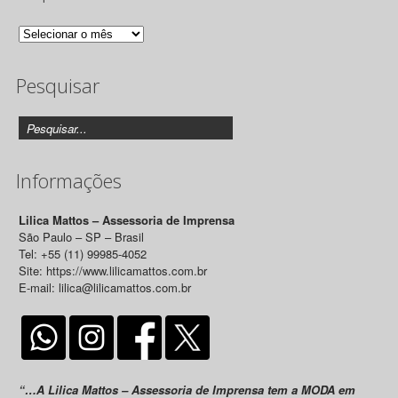
Arquivo
de
Pesquisar
Releases
Informações
Lilica Mattos – Assessoria de Imprensa
São Paulo – SP – Brasil
Tel: +55 (11) 99985-4052
Site: https://www.lilicamattos.com.br
E-mail: lilica@lilicamattos.com.br
“…A Lilica Mattos – Assessoria de Imprensa tem a MODA em