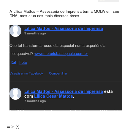
A Lilica Mattos – Assessoria de Imprensa tem a MODA em seu
DNA, mas atua nas mais diversas áreas
Lilica Mattos - Assessoria de Imprensa
3 months ago
Que tal transformar esse dia especial numa experiência
inesquecível?
www.motoristasaopaulo.com.br
Foto
Visualizar no Facebook
·
Compartilhar
Lilica Mattos - Assessoria de Imprensa
está
com
Lilica Cesar Mattos
.
7 months ago
A LCM Assessoria deseja um excelente Natal e um 2026 repleto
de conquistas e realizações para todos clientes, jornalistas e
=> X
amigos que sempre nos acompanham!🎄✨🥂❤️