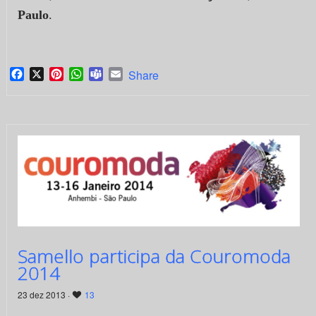
Paulo
.
Facebook
X
Pinterest
WhatsApp
Teams
Email
Share
Samello participa da Couromoda
2014
23 dez 2013 ·
13