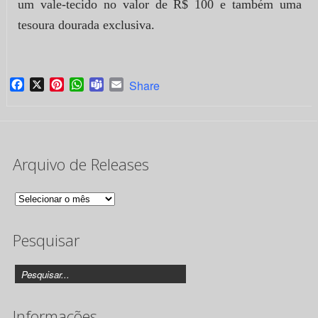
um vale-tecido no valor de R$ 100 e também uma
tesoura dourada exclusiva.
Facebook
X
Pinterest
WhatsApp
Teams
Email
Share
Arquivo de Releases
Arquivo
de
Pesquisar
Releases
Informações