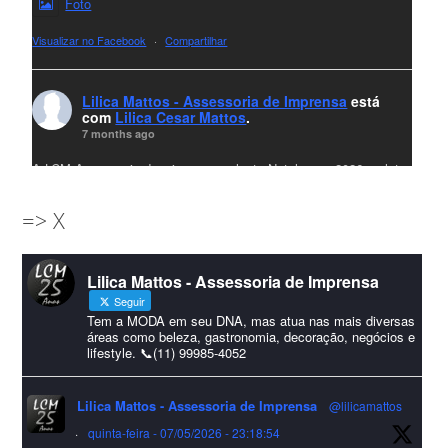
Foto
Visualizar no Facebook
·
Compartilhar
Lilica Mattos - Assessoria de Imprensa
está
com
Lilica Cesar Mattos
.
7 months ago
A LCM Assessoria deseja um excelente Natal e um 2026 repleto
de conquistas e realizações para todos clientes, jornalistas e
=> X
amigos que sempre nos acompanham!🎄✨🥂❤️
#lcmassessoria
ssessoria
#natal
#merrychristmas
#felizanonovo
Lilica Mattos - Assessoria de Imprensa
#HappyNewYear
Seguir
Foto
Tem a MODA em seu DNA, mas atua nas mais diversas
áreas como beleza, gastronomia, decoração, negócios e
lifestyle. 📞(11) 99985-4052
Visualizar no Facebook
·
Compartilhar
Lilica Mattos - Assessoria de Imprensa
@lilicamattos
Lilica Mattos - Assessoria de Imprensa
9 months ago
·
quinta-feira - 07/05/2026 - 23:18:54