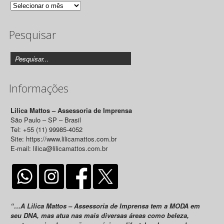
Arquivo
de
Pesquisar
Releases
Informações
Lilica Mattos – Assessoria de Imprensa
São Paulo – SP – Brasil
Tel: +55 (11) 99985-4052
Site: https://www.lilicamattos.com.br
E-mail: lilica@lilicamattos.com.br
“…A Lilica Mattos – Assessoria de Imprensa tem a MODA em
seu DNA, mas atua nas mais diversas áreas como beleza,