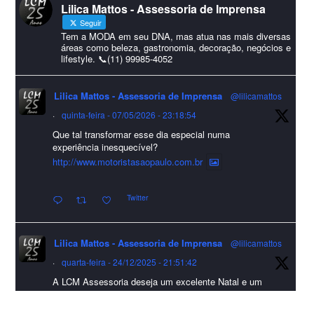
Lilica Mattos - Assessoria de Imprensa
#HappyNewYear
Seguir
Foto
Tem a MODA em seu DNA, mas atua nas mais diversas
áreas como beleza, gastronomia, decoração, negócios e
lifestyle. 📞(11) 99985-4052
Visualizar no Facebook
·
Compartilhar
Lilica Mattos - Assessoria de Imprensa
@lilicamattos
Lilica Mattos - Assessoria de Imprensa
9 months ago
·
quinta-feira - 07/05/2026 - 23:18:54
Que tal transformar esse dia especial numa
A Abrafas - Associação Brasileira de Fibras Artificiais e
experiência inesquecível?
Sintéticas foi destaque na Revista Química e Derivados, na
http://www.motoristasaopaulo.com.br
extensa matéria sobre o setor "Produção de fibras químicas e as
Twitter
incertezas do mercado global".
Confira detalhes 🗞📰📈
Lilica Mattos - Assessoria de Imprensa
@lilicamattos
#sustentabilidade
#FibrasSintéticas
#EconomiaCircular
#Abrafas
·
quarta-feira - 24/12/2025 - 21:51:42
#IndústriaTêxtil
A LCM Assessoria deseja um excelente Natal e um
Foto
2026 repleto de conquistas e realizações para todos
clientes, jornalistas e amigos que sempre nos