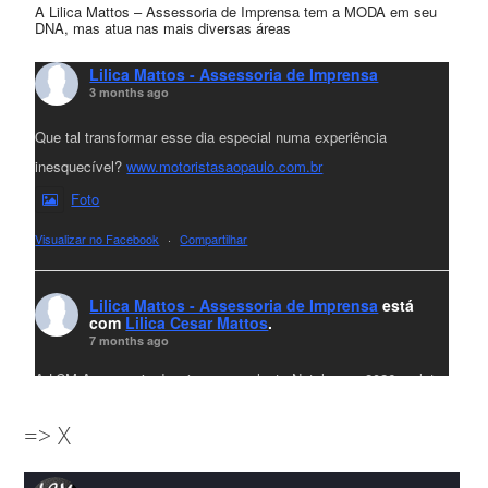
A Lilica Mattos – Assessoria de Imprensa tem a MODA em seu
DNA, mas atua nas mais diversas áreas
Lilica Mattos - Assessoria de Imprensa
3 months ago
Que tal transformar esse dia especial numa experiência
inesquecível?
www.motoristasaopaulo.com.br
Foto
Visualizar no Facebook
·
Compartilhar
Lilica Mattos - Assessoria de Imprensa
está
com
Lilica Cesar Mattos
.
7 months ago
A LCM Assessoria deseja um excelente Natal e um 2026 repleto
de conquistas e realizações para todos clientes, jornalistas e
=> X
amigos que sempre nos acompanham!🎄✨🥂❤️
#lcmassessoria
ssessoria
#natal
#merrychristmas
#felizanonovo