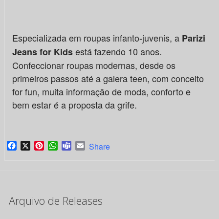
Especializada em roupas infanto-juvenis, a
Parizi
está fazendo 10 anos.
Jeans for Kids
Confeccionar roupas modernas, desde os
primeiros passos até a galera teen, com conceito
for fun, muita informação de moda, conforto e
bem estar é a proposta da grife.
Facebook
X
Pinterest
WhatsApp
Teams
Email
Share
Arquivo de Releases