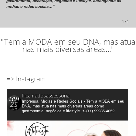
gastronomia, decoração, negócios e lifestyle, abrangendo as
mídias e redes sociais…”
1 / 1
"Tem a MODA em seu DNA, mas atua
nas mais diversas áreas..."
=> Instagram
lilicamattosassessoria
Imprensa, Mídias e Redes Sociais - Tem a MODA em seu
DNA, mas atua nas mais diversas áreas como
gastronomia, negócios e lifestyle. 📞(11) 99985-4052