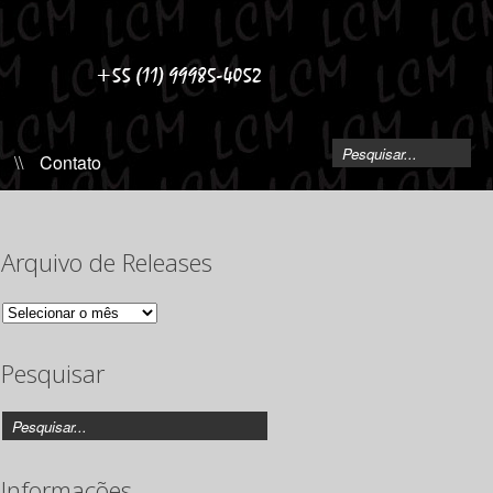
\\
Contato
Arquivo de Releases
Arquivo
de
Releases
Pesquisar
Informações