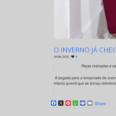
O INVERNO JÁ CHEG
04 fev 2015 ·
8
Peças resinadas e as
A largada para a temporada de outon
infanto-juvenil que se tornou referên
Facebook
X
Pinterest
WhatsApp
Teams
Email
Share