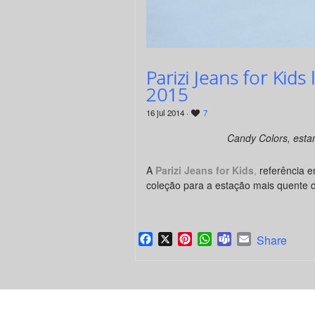
Parizi Jeans for Kid
2015
16 jul 2014 ·
7
Candy Colors, esta
A
Parizi Jeans for Kids
,
referência e
coleção para a estação mais quente 
Facebook
X
Pinterest
WhatsApp
Teams
Email
Share