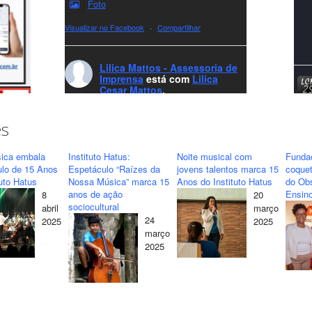
Foto
Visualizar no Facebook
·
Compartilhar
Lilica Mattos - Assessoria de
Imprensa
está com
Lilica
Cesar Mattos
.
8 months ago
A LCM Assessoria deseja um excelente
es
Natal e um 2026 repleto de conquistas e
realizações para todos clientes, jornalistas e
ica embala
Instituto Hatus:
Noite musical com
Funda
amigos que sempre nos acompanham!🎄✨
ulo de 15 Anos
Espetáculo “Raízes da
jovens talentos marca 15
coquet
tuto Hatus
Nossa Música” marca 15
Anos do Instituto Hatus
do Obs
🥂❤️
anos de ação
Ensino
8
20
#lcmassessoria
ssessoria
#natal
sociocultural
abril
março
#merrychristmas
#felizanonovo
24
2025
2025
#HappyNewYear
março
2025
Foto
Visualizar no Facebook
·
Compartilhar