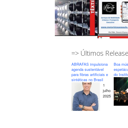
=> Últimos Releas
ABRAFAS impulsiona
Boa mús
agenda sustentável
espetác
para fibras artificiais e
do Insti
sintéticas no Brasil
1
Seguir
Carregar mais...
julho
2025