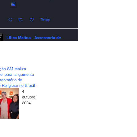
Twitter
Lilica Mattos - Assessoria de
Imprensa
quarta-feira - 24/12/2025 - 21:51:42
A LCM Assessoria deseja um
excelente Natal e um 2026 repleto de
ção SM realiza
conquistas e realizações para todos
el para lançamento
clientes, jornalistas e amigos que
ervatório de
sempre nos acompanham!🎄✨🥂❤️
 Religioso no Brasil
4
#lcmassessoria
#assessoria
#natal
outubro
#merrychristmas
#felizanonovo
2024
#happynewyear
Twitter