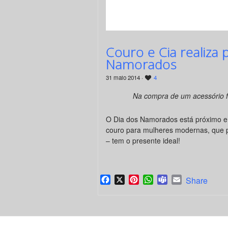
Couro e Cia realiza
Namorados
31 maio 2014 ·
4
Na compra de um acessório f
O Dia dos Namorados está próximo 
couro para mulheres modernas, que p
– tem o presente ideal!
Facebook
X
Pinterest
WhatsApp
Teams
Email
Share