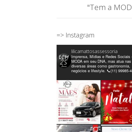
"Tem a MODA 
=> Instagram
lilicamattosassessoria
Imprensa, Mídias e Redes Sociais 
MODA em seu DNA, mas atua nas
diversas áreas como gastronomia,
negócios e lifestyle. 📞(11) 99985-