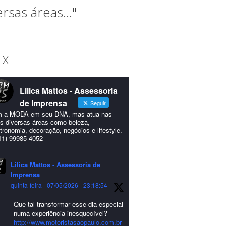
sas áreas..."
 X
Lilica Mattos - Assessoria
de Imprensa
Seguir
 a MODA em seu DNA, mas atua nas
s diversas áreas como beleza,
tronomia, decoração, negócios e lifestyle.
11) 99985-4052
Lilica Mattos - Assessoria de
Imprensa
quinta-feira - 07/05/2026 - 23:18:54
Que tal transformar esse dia especial
numa experiência inesquecível?
http://www.motoristasaopaulo.com.br