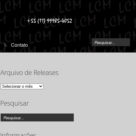
\\
Contato
Arquivo de Releases
Arquivo
de
Releases
Pesquisar
Informações