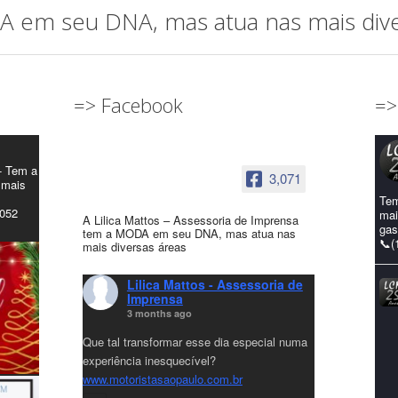
em seu DNA, mas atua nas mais diver
=> Facebook
=>
- Tem a
3,071
 mais
Tem
4052
mai
A Lilica Mattos – Assessoria de Imprensa
gas
tem a MODA em seu DNA, mas atua nas
📞(
mais diversas áreas
Lilica Mattos - Assessoria de
Imprensa
3 months ago
Que tal transformar esse dia especial numa
experiência inesquecível?
www.motoristasaopaulo.com.br