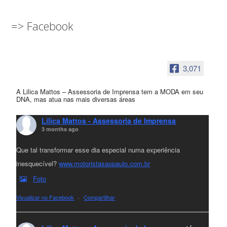
=> Facebook
3,071
A Lilica Mattos – Assessoria de Imprensa tem a MODA em seu
DNA, mas atua nas mais diversas áreas
Lilica Mattos - Assessoria de Imprensa
3 months ago
Que tal transformar esse dia especial numa experiência
inesquecível?
www.motoristasaopaulo.com.br
Foto
Visualizar no Facebook
·
Compartilhar