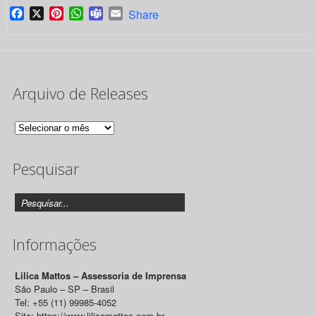
Facebook
X
Pinterest
WhatsApp
Teams
Email
Share
Arquivo de Releases
Arquivo
de
Pesquisar
Releases
Informações
Lilica Mattos – Assessoria de Imprensa
São Paulo – SP – Brasil
Tel: +55 (11) 99985-4052
Site: https://www.lilicamattos.com.br